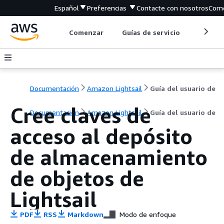
Español
Preferencias
Contacte con nosotros
Come
Comenzar
Guías de servicio
Herrami
Documentación
Amazon Lightsail
Guía del usuario de
Cree claves de
Documentación
Amazon Lightsail
Guía del usuario de
acceso al depósito
de almacenamiento
de objetos de
Lightsail
PDF
RSS
Markdown
Modo de enfoque