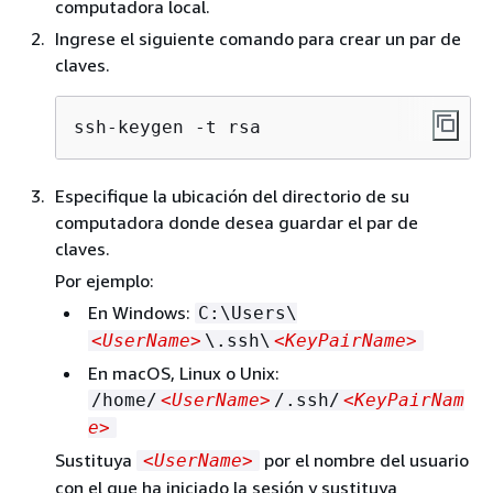
computadora local.
Ingrese el siguiente comando para crear un par de
claves.
ssh-keygen -t rsa
Especifique la ubicación del directorio de su
computadora donde desea guardar el par de
claves.
Por ejemplo:
En Windows:
C:\Users\
<UserName>
\.ssh\
<KeyPairName>
En macOS, Linux o Unix:
/home/
<UserName>
/.ssh/
<KeyPairNam
e>
Sustituya
por el nombre del usuario
<UserName>
con el que ha iniciado la sesión y sustituya