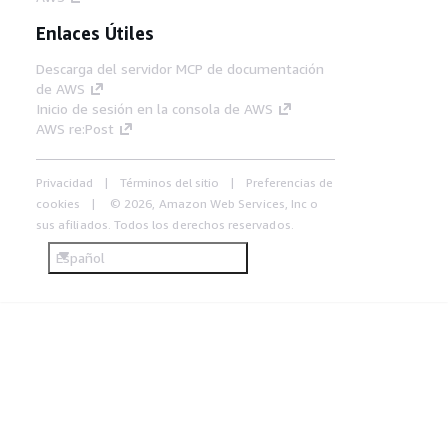
Enlaces Útiles
Descarga del servidor MCP de documentación
de AWS
Inicio de sesión en la consola de AWS
AWS re:Post
Privacidad
Términos del sitio
Preferencias de
cookies
© 2026, Amazon Web Services, Inc o
sus afiliados. Todos los derechos reservados.
Español