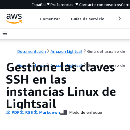
Español
Preferencias
Contacte con nosotros
Come
Comenzar
Guías de servicio
Herrami
Documentación
Amazon Lightsail
Guía del usuario de
Gestione las claves
Documentación
Amazon Lightsail
Guía del usuario de
SSH en las
instancias Linux de
Lightsail
PDF
RSS
Markdown
Modo de enfoque