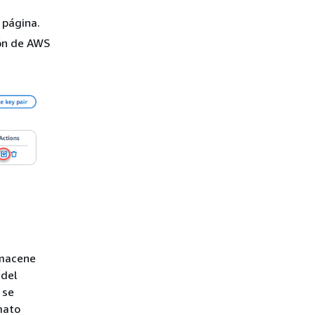
 página.
ión de AWS
lmacene
 del
 se
mato