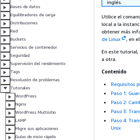
inglés.
Bases de datos
Equilibradores de carga
Utilice el coman
Distribuciones
local a la instan
Red
obtener más inf
de Linux
, en e
Buckets
Servicios de contenedor
En este tutorial,
Seguridad
a otra.
Supervisión del rendimiento
Contenido
Tags
Resolución de problemas
Requisitos p
Tutoriales
Paso 1: Guar
WordPress
Paso 2: Camb
Nginx
Paso 3: Tran
WordPress Multisitio
Paso 4: Tran
LAMP
Unix
Migre sus aplicaciones
Guías de inicio rápido