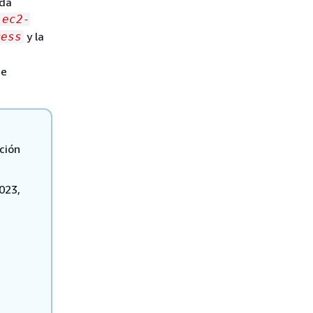
ada
ec2-
y la
ress
se
ción
023,