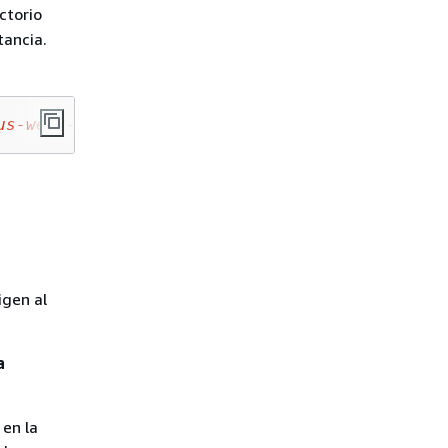
ctorio
tancia.
us-west-2
.pem
igen al
a
 en la