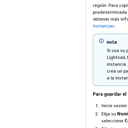
región. Para copi
predeterminada d
obtener más info
instancias
.
nota
Si usa su 
Lightsail,
instancia.
crea un pa
a la insta
Para guardar el 
Inicie sesió
Elija su
Nomb
seleccione
C