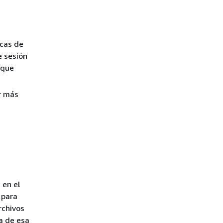
icas de
e sesión
 que
r más
 en el
 para
rchivos
a de esa