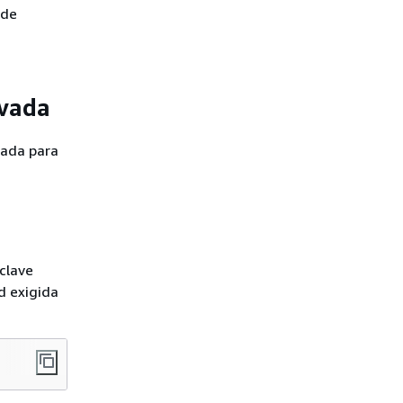
 de
ivada
vada para
 clave
d exigida