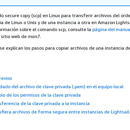
do secure copy (scp) en Linux para transferir archivos del or
cia de Linux o Unix y de una instancia a otra en Amazon Lightsa
ormación sobre el comando scp, consulte la
página del manual
l sitio web de
man7
.
 se explican los pasos para copiar archivos de una instancia de
revios
dado del archivo de clave privada (.pem) en el equipo local
io de los permisos de la clave privada
sferencia de la clave privada a la instancia
sfiera archivos de forma segura entre instancias de Lightsail 