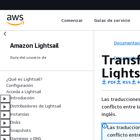
Comenzar
Guías de servicio
Documentaci
Amazon Lightsail
Transf
Documentaci
Guía del usuario de
Lights
¿Qué es Lightsail?
PDF
RSS
M
Configuración
Acceda a Lightsail
Introducción
Las traducciones
Distribuidores de Lightsail
conflicto entre l
inglés.
instancias
Disks
Las traduccio
Snapshots
conflicto entre
Dominios y DNS