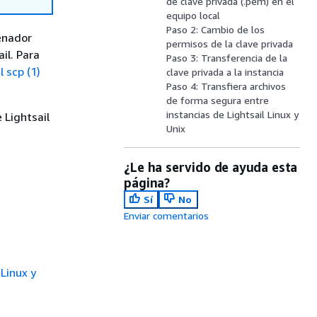
de clave privada (.pem) en el
equipo local
Paso 2: Cambio de los
denador
permisos de la clave privada
il. Para
Paso 3: Transferencia de la
 scp (1)
clave privada a la instancia
Paso 4: Transfiera archivos
de forma segura entre
instancias de Lightsail Linux y
 Lightsail
Unix
¿Le ha servido de ayuda esta
página?
Sí
No
Enviar comentarios
Linux y