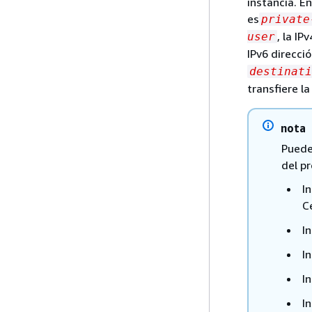
instancia. E
es
private
, la IP
user
IPv6 direcci
destinati
transfiere la
nota
Puede
del pr
I
C
I
I
I
I