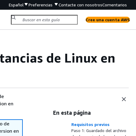
Español
Preferencias
Contacte con nosotros
Comentarios
Cree una cuenta AWS
stancias de Linux en
de
sion en
En esta página
so de
Requisitos previos
ersion en
Paso 1: Guardado del archivo