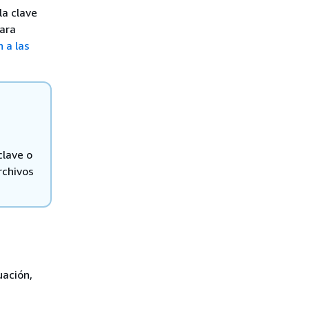
la clave
Para
 a las
clave o
rchivos
uación,