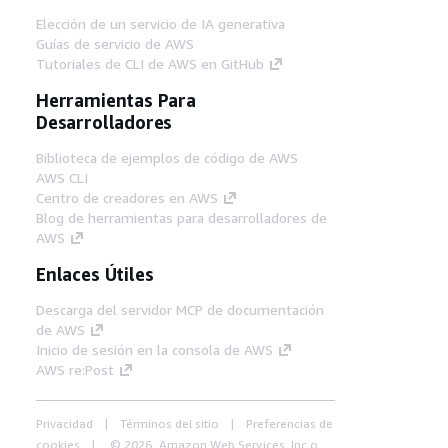
Elección de un servicio de IA generativa
Guías de servicio de AWS
Tutoriales de CLI de AWS en GitHub
Herramientas Para
Desarrolladores
Biblioteca de ejemplos de código de AWS
AWS CLI
Centro de creadores en AWS
Blog de herramientas para desarrolladores de
AWS
Enlaces Útiles
Descarga del servidor MCP de documentación
de AWS
Inicio de sesión en la consola de AWS
AWS re:Post
Privacidad
Términos del sitio
Preferencias de
cookies
© 2026, Amazon Web Services, Inc o