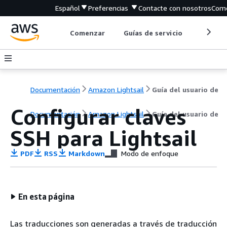
Español
Preferencias
Contacte con nosotros
Come
Comenzar
Guías de servicio
Herrami
Documentación
Amazon Lightsail
Guía del usuario de
Configurar claves
Documentación
Amazon Lightsail
Guía del usuario de
SSH para Lightsail
PDF
RSS
Markdown
Modo de enfoque
En esta página
Las traducciones son generadas a través de traducción