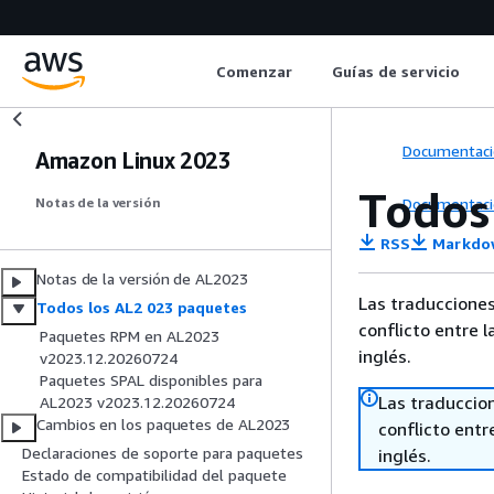
Comenzar
Guías de servicio
Documentaci
Amazon Linux 2023
Todos
Documentaci
Notas de la versión
RSS
Markdo
Notas de la versión de AL2023
Las traducciones
Todos los AL2 023 paquetes
conflicto entre l
Paquetes RPM en AL2023
inglés.
v2023.12.20260724
Paquetes SPAL disponibles para
Las traduccio
AL2023 v2023.12.20260724
Cambios en los paquetes de AL2023
conflicto entre
Declaraciones de soporte para paquetes
inglés.
Estado de compatibilidad del paquete