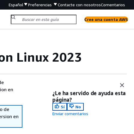
Español
Preferencias
Contacte con nosotros
Comentarios
Cree una cuenta AWS
on Linux 2023
de
sion en
¿Le ha servido de ayuda esta
página?
Sí
No
so de
Enviar comentarios
ersion en