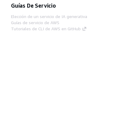
Guías De Servicio
Elección de un servicio de IA generativa
Guías de servicio de AWS
Tutoriales de CLI de AWS en GitHub
Herramientas Para
Desarrolladores
Biblioteca de ejemplos de código de AWS
AWS CLI
Centro de creadores en AWS
Blog de herramientas para desarrolladores de
AWS
Enlaces Útiles
Descarga del servidor MCP de documentación
de AWS
Inicio de sesión en la consola de AWS
AWS re:Post