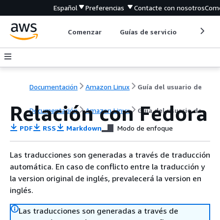
Español
Preferencias
Contacte con nosotros
Come
Comenzar
Guías de servicio
Herrami
Documentación
Amazon Linux
Guía del usuario de
Relación con Fedora
Documentación
Amazon Linux
Guía del usuario de
PDF
RSS
Markdown
Modo de enfoque
Las traducciones son generadas a través de traducción
automática. En caso de conflicto entre la traducción y
la version original de inglés, prevalecerá la version en
inglés.
Las traducciones son generadas a través de