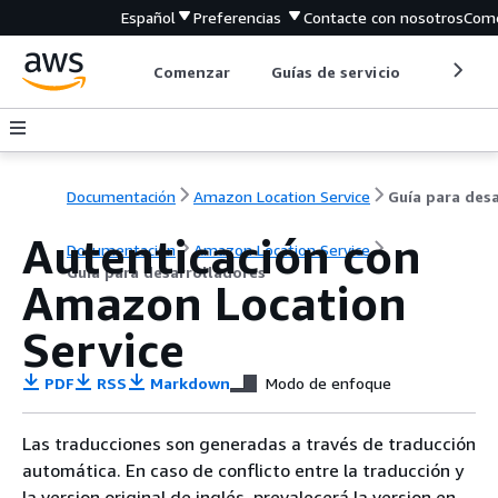
Español
Preferencias
Contacte con nosotros
Come
Comenzar
Guías de servicio
Herrami
Documentación
Amazon Location Service
Autenticación con
Documentación
Amazon Location Service
Guía para desarrolladores
Amazon Location
Service
PDF
RSS
Markdown
Modo de enfoque
Las traducciones son generadas a través de traducción
automática. En caso de conflicto entre la traducción y
la version original de inglés, prevalecerá la version en