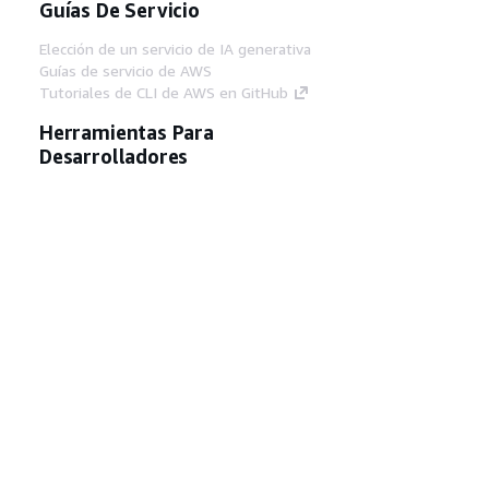
Guías De Servicio
Elección de un servicio de IA generativa
Guías de servicio de AWS
Tutoriales de CLI de AWS en GitHub
Herramientas Para
Desarrolladores
Biblioteca de ejemplos de código de AWS
AWS CLI
Centro de creadores en AWS
Blog de herramientas para desarrolladores de
AWS
Enlaces Útiles
Descarga del servidor MCP de documentación
de AWS
Inicio de sesión en la consola de AWS
AWS re:Post
Privacidad
Términos del sitio
Preferencias de