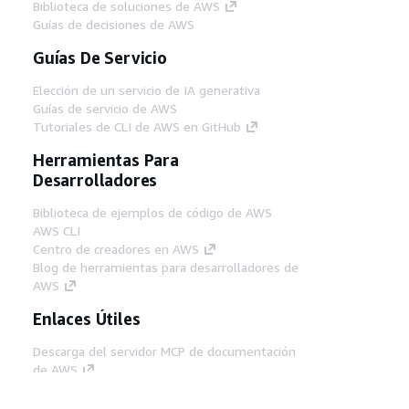
Biblioteca de soluciones de AWS
Guías de decisiones de AWS
Guías De Servicio
Elección de un servicio de IA generativa
Guías de servicio de AWS
Tutoriales de CLI de AWS en GitHub
Herramientas Para
Desarrolladores
Biblioteca de ejemplos de código de AWS
AWS CLI
Centro de creadores en AWS
Blog de herramientas para desarrolladores de
AWS
Enlaces Útiles
Descarga del servidor MCP de documentación
de AWS
Inicio de sesión en la consola de AWS
AWS re:Post