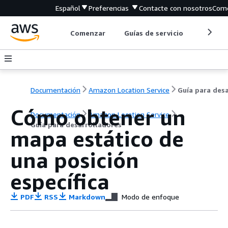
Español
Preferencias
Contacte con nosotros
Come
Comenzar
Guías de servicio
Herrami
Documentación
Amazon Location Service
Cómo obtener un
Documentación
Amazon Location Service
Guía para desarrolladores
mapa estático de
una posición
específica
PDF
RSS
Markdown
Modo de enfoque