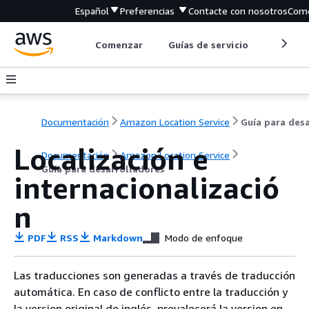
Español
Preferencias
Contacte con nosotros
Come
Comenzar
Guías de servicio
Herrami
Documentación
Amazon Location Service
Localización e
Documentación
Amazon Location Service
Guía para desarrolladores
internacionalizació
n
PDF
RSS
Markdown
Modo de enfoque
Las traducciones son generadas a través de traducción
automática. En caso de conflicto entre la traducción y
la version original de inglés, prevalecerá la version en