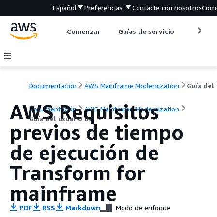
Español
Preferencias
Contacte con nosotros
Come
Comenzar
Guías de servicio
Herrami
Documentación
AWS Mainframe Modernization
AWS Requisitos
Documentación
AWS Mainframe Modernization
Guía del usuario de
previos de tiempo
de ejecución de
Transform for
mainframe
PDF
RSS
Markdown
Modo de enfoque