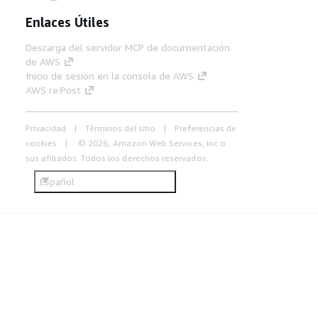
Enlaces Útiles
Descarga del servidor MCP de documentación
de AWS
Inicio de sesión en la consola de AWS
AWS re:Post
Privacidad
Términos del sitio
Preferencias de
cookies
© 2026, Amazon Web Services, Inc o
sus afiliados. Todos los derechos reservados.
Español