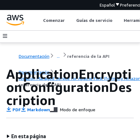
Español
Preferenc
Comenzar
Guías de servicio
Herrami
Documentación
...
referencia de la API
ApplicationEncrypti
Documentación
Amazon Managed Service for Apache Flink (formerly Amazon K
onConfigurationDes
referencia de la API
cription
PDF
Markdown
Modo de enfoque
En esta página