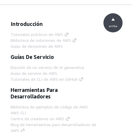
Introducción
arriba
Tutoriales prácticos de AWS
Biblioteca de soluciones de AWS
Guías de decisiones de AWS
Guías De Servicio
Elección de un servicio de IA generativa
Guías de servicio de AWS
Tutoriales de CLI de AWS en GitHub
Herramientas Para
Desarrolladores
Biblioteca de ejemplos de código de AWS
AWS CLI
Centro de creadores en AWS
Blog de herramientas para desarrolladores de
AWS