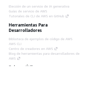
Elección de un servicio de IA generativa
Guías de servicio de AWS
Tutoriales de CLI de AWS en GitHub
Herramientas Para
Desarrolladores
Biblioteca de ejemplos de código de AWS
AWS CLI
Centro de creadores en AWS
Blog de herramientas para desarrolladores de
AWS
Enlaces Útiles
Descarga del servidor MCP de documentación
de AWS
Inicio de sesión en la consola de AWS
AWS re:Post
Privacidad
Términos del sitio
Preferencias de
cookies
© 2026, Amazon Web Services, Inc o