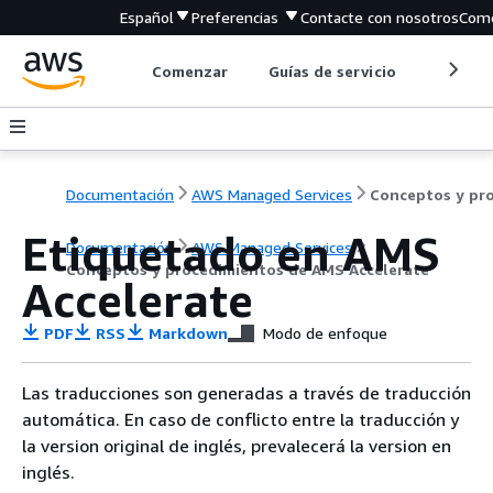
Español
Preferencias
Contacte con nosotros
Come
Comenzar
Guías de servicio
Herrami
Documentación
AWS Managed Services
Etiquetado en AMS
Documentación
AWS Managed Services
Conceptos y procedimientos de AMS Accelerate
Accelerate
PDF
RSS
Markdown
Modo de enfoque
Las traducciones son generadas a través de traducción
automática. En caso de conflicto entre la traducción y
la version original de inglés, prevalecerá la version en
inglés.