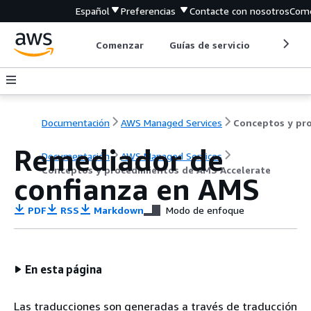
Español
Preferencias
Contacte con nosotros
Come
Comenzar
Guías de servicio
Herrami
Documentación
AWS Managed Services
Remediador de
Documentación
AWS Managed Services
Conceptos y procedimientos de AMS Accelerate
confianza en AMS
PDF
RSS
Markdown
Modo de enfoque
En esta página
Las traducciones son generadas a través de traducción