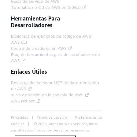
Guías de servicio de AWS
Tutoriales de CLI de AWS en GitHub
Herramientas Para
Desarrolladores
Biblioteca de ejemplos de código de AWS
AWS CLI
Centro de creadores en AWS
Blog de herramientas para desarrolladores de
AWS
Enlaces Útiles
Descarga del servidor MCP de documentación
de AWS
Inicio de sesión en la consola de AWS
AWS re:Post
Privacidad
Términos del sitio
Preferencias de
cookies
© 2026, Amazon Web Services, Inc o
sus afiliados. Todos los derechos reservados.