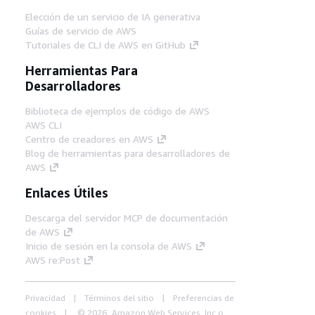
Elección de un servicio de IA generativa
Guías de servicio de AWS
Tutoriales de CLI de AWS en GitHub
Herramientas Para
Desarrolladores
Biblioteca de ejemplos de código de AWS
AWS CLI
Centro de creadores en AWS
Blog de herramientas para desarrolladores de
AWS
Enlaces Útiles
Descarga del servidor MCP de documentación
de AWS
Inicio de sesión en la consola de AWS
AWS re:Post
Privacidad
Términos del sitio
Preferencias de
cookies
© 2026, Amazon Web Services, Inc o