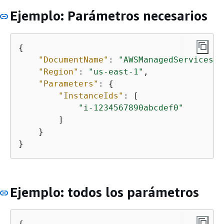
Ejemplo: Parámetros necesarios
{
"DocumentName"
: 
"AWSManagedServices-S
"Region"
: 
"us-east-1"
,

"Parameters"
: 
{
"InstanceIds"
: [

"i-1234567890abcdef0"
        ]

    }

}
Ejemplo: todos los parámetros
{