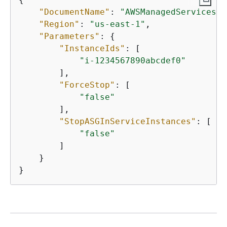
"DocumentName"
: 
"AWSManagedServices-S
"Region"
: 
"us-east-1"
,

"Parameters"
: 
{
"InstanceIds"
: [

"i-1234567890abcdef0"
        ],

"ForceStop"
: [

"false"
        ],

"StopASGInServiceInstances"
: [

"false"
        ]

    }

}