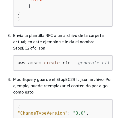
    ]

}

}
Envía la plantilla RFC a un archivo de la carpeta
actual; en este ejemplo se le da el nombre:
StopEC2Rfc.json
aws amscm 
create
-
rfc 
--generate-cli-sk
Modifique y guarde el StopEC2Rfc.json archivo. Por
ejemplo, puede reemplazar el contenido por algo
como esto:
{
"ChangeTypeVersion"
: 
"3.0"