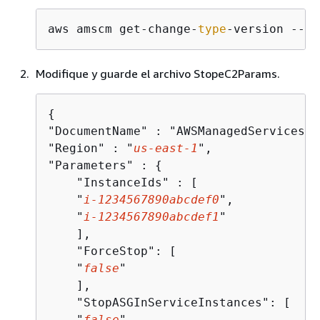
aws amscm get-change-
type
-version --ch
Modifique y guarde el archivo StopeC2Params.
{
"DocumentName" : "AWSManagedServices-S
"Region" : "
us-east-1
",

"Parameters" : 
{
    "InstanceIds" : [

    "
i-1234567890abcdef0
",

    "
i-1234567890abcdef1
"

    ],

    "ForceStop": [

    "
false
"

    ],

    "StopASGInServiceInstances": [

    "
false
"
