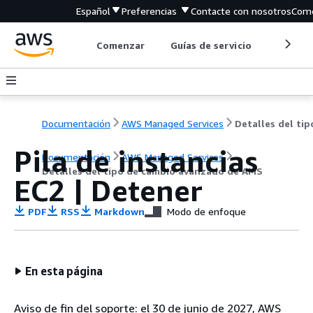
Español
Preferencias
Contacte con nosotros
Come
Comenzar
Guías de servicio
Herrami
Documentación
AWS Managed Services
Pila de instancias
Documentación
AWS Managed Services
Detalles del tipo de cambio avanzado de AMS
EC2 | Detener
PDF
RSS
Markdown
Modo de enfoque
En esta página
Aviso de fin del soporte: el 30 de junio de 2027, AWS