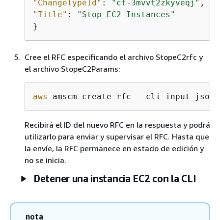
"ChangeTypeId"
: 
"ct-3mvvt2zkyveqj"
"Title"
: 
"Stop EC2 Instances"
}
Cree el RFC especificando el archivo StopeC2rfc y
el archivo StopeC2Params:
aws
 amscm create-rfc --cli-input-json 
Recibirá el ID del nuevo RFC en la respuesta y podrá
utilizarlo para enviar y supervisar el RFC. Hasta que
la envíe, la RFC permanece en estado de edición y
no se inicia.
Detener una instancia EC2 con la CLI
nota