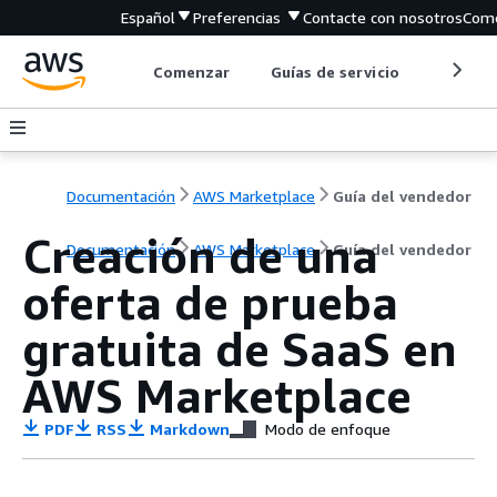
Español
Preferencias
Contacte con nosotros
Come
Comenzar
Guías de servicio
Herrami
Documentación
AWS Marketplace
Guía del vendedor
Creación de una
Documentación
AWS Marketplace
Guía del vendedor
oferta de prueba
gratuita de SaaS en
AWS Marketplace
PDF
RSS
Markdown
Modo de enfoque