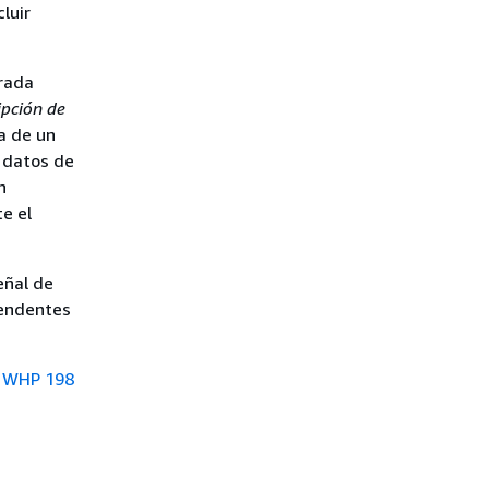
luir
trada
ipción de
a de un
e datos de
n
e el
eñal de
cendentes
 WHP 198