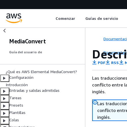
Comenzar
Guías de servicio
Documentaci
MediaConvert
Descr
Documentaci
Guía del usuario de
PDF
RSS
M
¿Qué es AWS Elemental MediaConvert?
Configuración
Las traducciones
conflicto entre l
Introducción
Entradas y salidas admitidas
inglés.
Tareas
Las traduccio
Presets
conflicto entre
Plantillas
inglés.
Colas