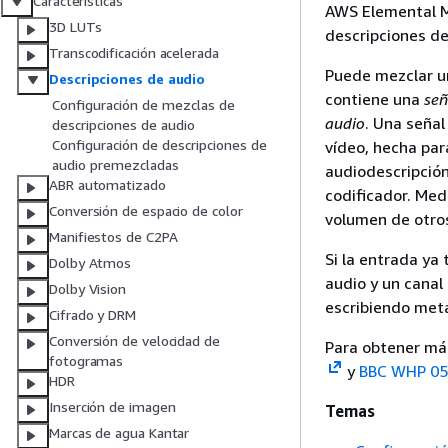
Características
AWS Elemental Me
3D LUTs
descripciones de
Transcodificación acelerada
Puede mezclar un
Descripciones de audio
contiene una
señ
Configuración de mezclas de
audio
. Una señal
descripciones de audio
Configuración de descripciones de
vídeo, hecha par
audio premezcladas
audiodescripción
ABR automatizado
codificador. Med
Conversión de espacio de color
volumen de otros
Manifiestos de C2PA
Si la entrada ya
Dolby Atmos
audio y un canal
Dolby Vision
escribiendo meta
Cifrado y DRM
Conversión de velocidad de
Para obtener más
fotogramas
y
BBC WHP 05
HDR
Inserción de imagen
Temas
Marcas de agua Kantar