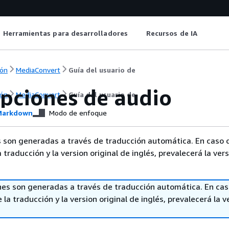
Herramientas para desarrolladores
Recursos de IA
ón
MediaConvert
Guía del usuario de
ipciones de audio
ón
MediaConvert
Guía del usuario de
arkdown
Modo de enfoque
 son generadas a través de traducción automática. En caso 
a traducción y la version original de inglés, prevalecerá la ver
nes son generadas a través de traducción automática. En ca
 la traducción y la version original de inglés, prevalecerá la v