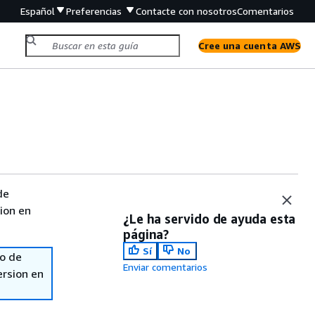
Español
Preferencias
Contacte con nosotros
Comentarios
Cree una cuenta AWS
de
sion en
¿Le ha servido de ayuda esta
página?
Sí
No
so de
Enviar comentarios
ersion en