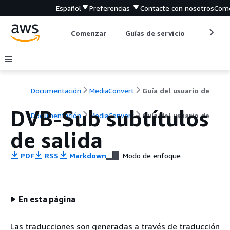
Español
Preferencias
Contacte con nosotros
Come
Comenzar
Guías de servicio
Herrami
Documentación
MediaConvert
Guía del usuario de
DVB-Sub subtítulos
Documentación
MediaConvert
Guía del usuario de
de salida
PDF
RSS
Markdown
Modo de enfoque
En esta página
Las traducciones son generadas a través de traducción