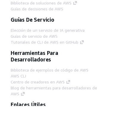
Biblioteca de soluciones de AWS
Guías de decisiones de AWS
Guías De Servicio
Elección de un servicio de IA generativa
Guías de servicio de AWS
Tutoriales de CLI de AWS en GitHub
Herramientas Para
Desarrolladores
Biblioteca de ejemplos de código de AWS
AWS CLI
Centro de creadores en AWS
Blog de herramientas para desarrolladores de
AWS
Enlaces Útiles
Descarga del servidor MCP de documentación
de AWS
Inicio de sesión en la consola de AWS
AWS re:Post