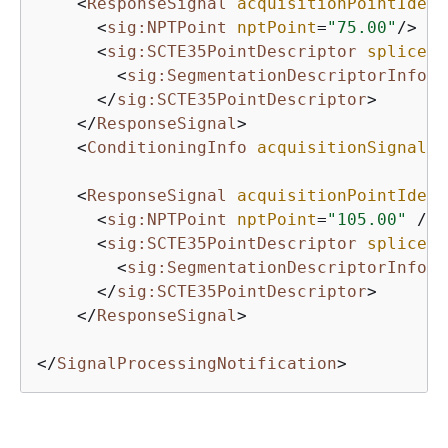
<
ResponseSignal
acquisitionPointIdent
<
sig:NPTPoint
nptPoint
=
"75.00"
/>
<
sig:SCTE35PointDescriptor
spliceCo
<
sig:SegmentationDescriptorInfo
s
</
sig:SCTE35PointDescriptor
>
</
ResponseSignal
>
<
ConditioningInfo
acquisitionSignalID
<
ResponseSignal
acquisitionPointIdent
<
sig:NPTPoint
nptPoint
=
"105.00"
 />
<
sig:SCTE35PointDescriptor
spliceCo
<
sig:SegmentationDescriptorInfo
s
</
sig:SCTE35PointDescriptor
>
</
ResponseSignal
>
</
SignalProcessingNotification
>