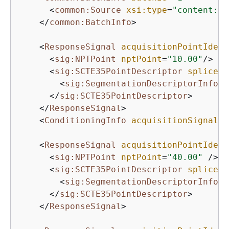
<
common:Source
xsi:type
=
"content:Mo
</
common:BatchInfo
>
<
ResponseSignal
acquisitionPointIdent
<
sig:NPTPoint
nptPoint
=
"10.00"
/>
<
sig:SCTE35PointDescriptor
spliceCo
<
sig:SegmentationDescriptorInfo
s
</
sig:SCTE35PointDescriptor
>
</
ResponseSignal
>
<
ConditioningInfo
acquisitionSignalID
<
ResponseSignal
acquisitionPointIdent
<
sig:NPTPoint
nptPoint
=
"40.00"
 />
<
sig:SCTE35PointDescriptor
spliceCo
<
sig:SegmentationDescriptorInfo
s
</
sig:SCTE35PointDescriptor
>
</
ResponseSignal
>