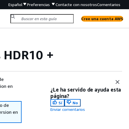
Español
Preferencias
Contacte con nosotros
Comentarios
Cree una cuenta AWS
as HDR10 +
de
sion en
¿Le ha servido de ayuda esta
página?
Sí
No
so de
Enviar comentarios
ersion en