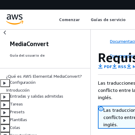
Comenzar
Guías de servicio
Documentaci
MediaConvert
Requis
Documentaci
Guía del usuario de
PDF
RSS
M
¿Qué es AWS Elemental MediaConvert?
Configuración
Las traducciones
conflicto entre l
Introducción
Entradas y salidas admitidas
inglés.
Tareas
Las traduccio
Presets
conflicto entre
Plantillas
inglés.
Colas