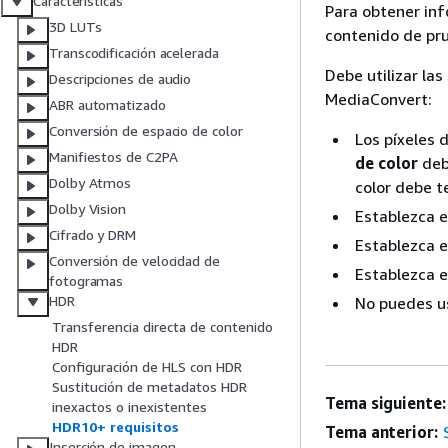
Características
Para obtener in
3D LUTs
contenido de pr
Transcodificación acelerada
Debe utilizar la
Descripciones de audio
MediaConvert:
ABR automatizado
Conversión de espacio de color
Los píxeles 
Manifiestos de C2PA
de color
deb
Dolby Atmos
color debe t
Dolby Vision
Establezca 
Cifrado y DRM
Establezca 
Conversión de velocidad de
Establezca 
fotogramas
HDR
No puedes us
Transferencia directa de contenido
HDR
Configuración de HLS con HDR
Sustitución de metadatos HDR
Tema siguiente:
inexactos o inexistentes
HDR10+ requisitos
Tema anterior:
Inserción de imagen