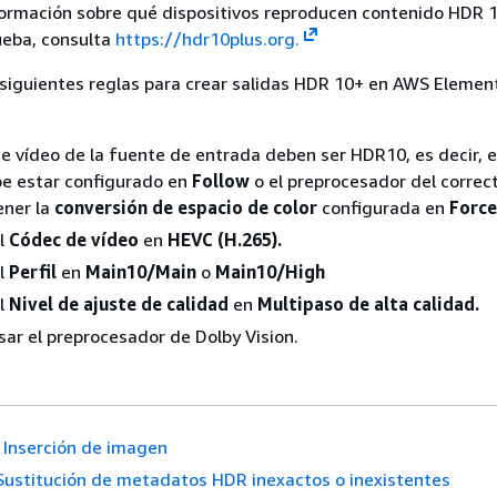
formación sobre qué dispositivos reproducen contenido HDR 
ueba, consulta
https://hdr10plus.org.
s siguientes reglas para crear salidas HDR 10+ en AWS Elemen
de vídeo de la fuente de entrada deben ser HDR10, es decir, 
e estar configurado en
Follow
o el preprocesador del correc
ener la
conversión de espacio de color
configurada en
Force
el
Códec de vídeo
en
HEVC (H.265).
el
Perfil
en
Main10/Main
o
Main10/High
el
Nivel de ajuste de calidad
en
Multipaso de alta calidad.
ar el preprocesador de Dolby Vision.
Inserción de imagen
Sustitución de metadatos HDR inexactos o inexistentes