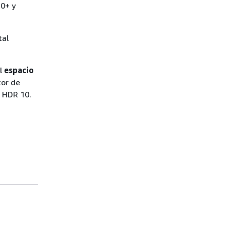
10+ y
tal
el
espacio
tor de
HDR 10.