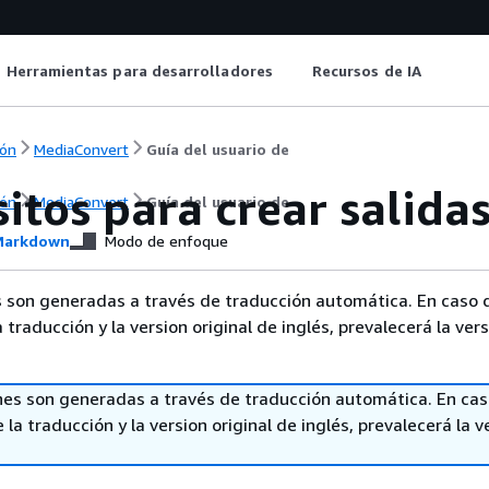
Herramientas para desarrolladores
Recursos de IA
ón
MediaConvert
Guía del usuario de
itos para crear salid
ón
MediaConvert
Guía del usuario de
arkdown
Modo de enfoque
 son generadas a través de traducción automática. En caso 
a traducción y la version original de inglés, prevalecerá la ver
nes son generadas a través de traducción automática. En ca
 la traducción y la version original de inglés, prevalecerá la v