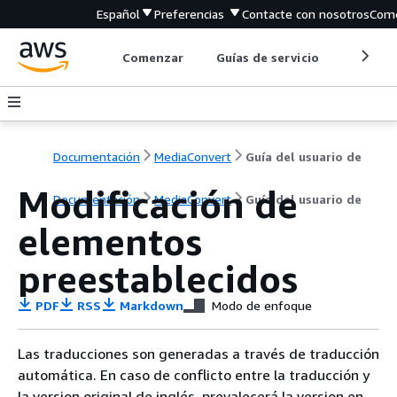
Español
Preferencias
Contacte con nosotros
Come
Comenzar
Guías de servicio
Herrami
Documentación
MediaConvert
Guía del usuario de
Modificación de
Documentación
MediaConvert
Guía del usuario de
elementos
preestablecidos
PDF
RSS
Markdown
Modo de enfoque
Las traducciones son generadas a través de traducción
automática. En caso de conflicto entre la traducción y
la version original de inglés, prevalecerá la version en