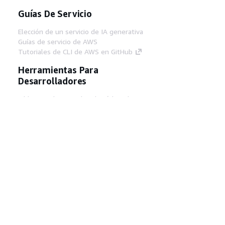
Guías De Servicio
Elección de un servicio de IA generativa
Guías de servicio de AWS
Tutoriales de CLI de AWS en GitHub
Herramientas Para
Desarrolladores
Biblioteca de ejemplos de código de AWS
AWS CLI
Centro de creadores en AWS
Blog de herramientas para desarrolladores de
AWS
Enlaces Útiles
Descarga del servidor MCP de documentación
de AWS
Inicio de sesión en la consola de AWS
AWS re:Post