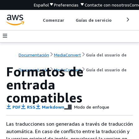
Español
Preferencias
Contacte con nosotros
Come
Comenzar
Guías de servicio
Herrami
Documentación
MediaConvert
Guía del usuario de
Formatos de
Documentación
MediaConvert
Guía del usuario de
entrada
compatibles
PDF
RSS
Markdown
Modo de enfoque
Las traducciones son generadas a través de traducción
automática. En caso de conflicto entre la traducción y
la version original de inglés, prevalecerá la version en