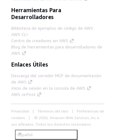
Herramientas Para
Desarrolladores
Biblioteca de ejemplos de código de AWS
AWS CLI
Centro de creadores en AWS
Blog de herramientas para desarrolladores de
AWS
Enlaces Útiles
Descarga del servidor MCP de documentación
de AWS
Inicio de sesión en la consola de AWS
AWS re:Post
Privacidad
Términos del sitio
Preferencias de
cookies
© 2026, Amazon Web Services, Inc o
sus afiliados. Todos los derechos reservados.
Español