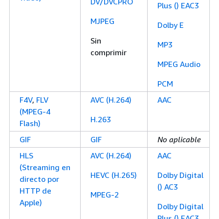
DV/DVCPRO
Plus () EAC3
MJPEG
Dolby E
Sin
MP3
comprimir
MPEG Audio
PCM
F4V
,
FLV
AVC (H.264)
AAC
(MPEG-4
H.263
Flash)
GIF
GIF
No aplicable
HLS
AVC (H.264)
AAC
(Streaming en
HEVC (H.265)
Dolby Digital
directo por
() AC3
HTTP de
MPEG-2
Apple)
Dolby Digital
Plus () EAC3