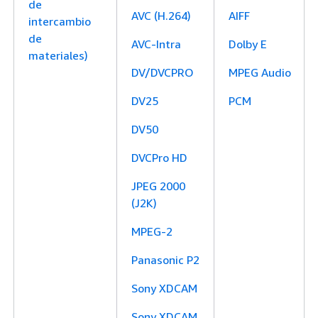
de
AVC (H.264)
AIFF
intercambio
de
AVC-Intra
Dolby E
materiales)
DV/DVCPRO
MPEG Audio
DV25
PCM
DV50
DVCPro HD
JPEG 2000
(J2K)
MPEG-2
Panasonic P2
Sony XDCAM
Sony XDCAM