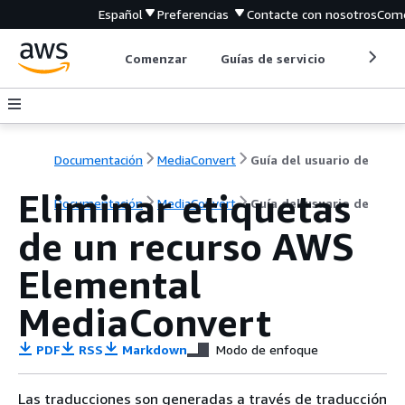
Español
Preferencias
Contacte con nosotros
Come
Comenzar
Guías de servicio
Herrami
Documentación
MediaConvert
Guía del usuario de
Eliminar etiquetas
Documentación
MediaConvert
Guía del usuario de
de un recurso AWS
Elemental
MediaConvert
PDF
RSS
Markdown
Modo de enfoque
Las traducciones son generadas a través de traducción