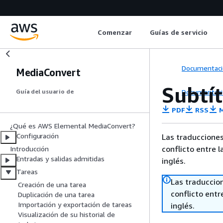
Comenzar
Guías de servicio
Documentaci
MediaConvert
Subtít
Documentaci
Guía del usuario de
PDF
RSS
M
¿Qué es AWS Elemental MediaConvert?
Configuración
Las traducciones
conflicto entre l
Introducción
Entradas y salidas admitidas
inglés.
Tareas
Las traduccio
Creación de una tarea
conflicto entre
Duplicación de una tarea
Importación y exportación de tareas
inglés.
Visualización de su historial de