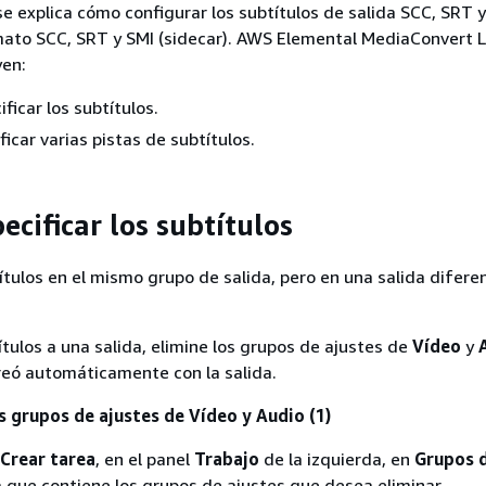
se explica cómo configurar los subtítulos de salida SCC, SRT 
rmato SCC, SRT y SMI (sidecar). AWS Elemental MediaConvert 
yen:
ficar los subtítulos.
icar varias pistas de subtítulos.
cificar los subtítulos
ítulos en el mismo grupo de salida, pero en una salida difere
ítulos a una salida, elimine los grupos de ajustes de
Vídeo
y
creó automáticamente con la salida.
s grupos de ajustes de Vídeo y Audio (1)
Crear tarea
, en el panel
Trabajo
de la izquierda, en
Grupos d
ida que contiene los grupos de ajustes que desea eliminar.