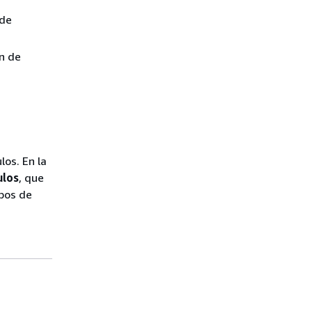
 de
n de
los. En la
ulos
, que
upos de