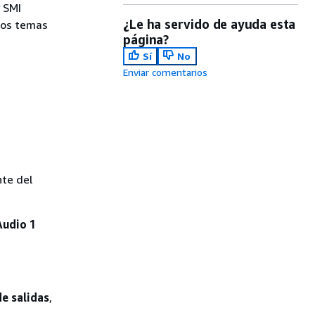
y SMI
¿Le ha servido de ayuda esta
Los temas
página?
Sí
No
Enviar comentarios
nte del
Audio 1
e salidas
,