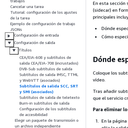
trabajos
En esta sección 
Cancelar una tarea
(sidecar) en fo
Tutorial: configuración de los ajustes
principales inclu
de la tarea
Ejemplo de configuración de trabajo
Dónde especi
JSONs
Configuración de entrada
Cómo especif
Configuración de salida
Títulos
Dónde espe
CEA/EIA-608 y subtítulos de
salida CEA/EIA-708 (incrustados)
DVB-Sub subtítulos de salida
Coloque los subt
Subtítulos de salida IMSC, TTML
vídeo.
y WebVTT (asociados)
Subtítulos de salida SCC, SRT
Tras añadir subt
y SMI (asociados)
Subtítulos de salida de teletexto
que el servicio 
Burn-in subtítulos de salida
Configuración de los subtítulos
Para eliminar lo
de accesibilidad
Elegir un paquete de transmisión o
En la página
un archivo independiente
elija la sal