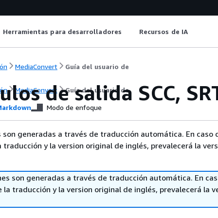
Herramientas para desarrolladores
Recursos de IA
ón
MediaConvert
Guía del usuario de
ulos de salida SCC, SR
ón
MediaConvert
Guía del usuario de
arkdown
Modo de enfoque
 son generadas a través de traducción automática. En caso 
a traducción y la version original de inglés, prevalecerá la ver
nes son generadas a través de traducción automática. En ca
 la traducción y la version original de inglés, prevalecerá la v