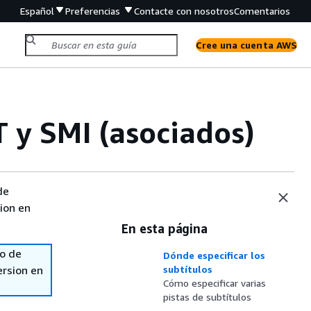
Español
Preferencias
Contacte con nosotros
Comentarios
Cree una cuenta AWS
T y SMI (asociados)
de
sion en
En esta página
so de
Dónde especificar los
ersion en
subtítulos
Cómo especificar varias
pistas de subtítulos