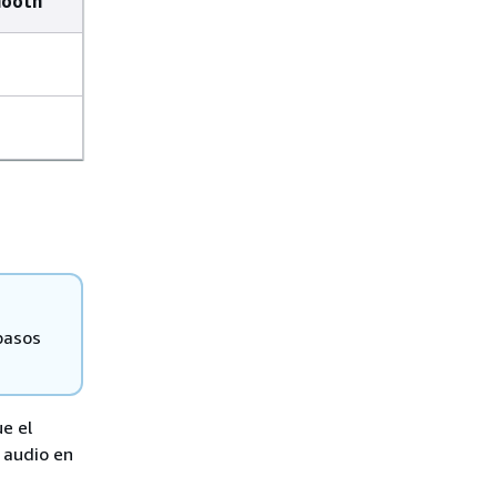
ooth
d
pasos
ue el
 audio en