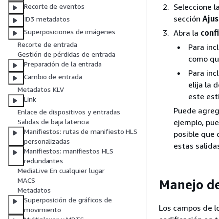
Seleccione l
Recorte de eventos
sección
Ajus
ID3 metadatos
Superposiciones de imágenes
Abra la
conf
Recorte de entrada
Para inc
Gestión de pérdidas de entrada
como qu
Preparación de la entrada
Para inc
Cambio de entrada
elija la
Metadatos KLV
este est
Link
Puede agrega
Enlace de dispositivos y entradas
ejemplo, pue
Salidas de baja latencia
Manifiestos: rutas de manifiesto HLS
posible que 
personalizadas
estas salida
Manifiestos: manifiestos HLS
redundantes
MediaLive En cualquier lugar
MACS
Manejo de
Metadatos
Superposición de gráficos de
Los campos de l
movimiento