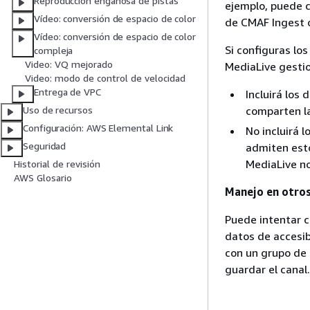
Reproducción engañosa de pistas
ejemplo, puede c
Vídeo: conversión de espacio de color
de CMAF Ingest o
Vídeo: conversión de espacio de color
Si configuras lo
compleja
Video: VQ mejorado
MediaLive gestio
Video: modo de control de velocidad
Entrega de VPC
Incluirá los
comparten la
Uso de recursos
Configuración: AWS Elemental Link
No incluirá 
Seguridad
admiten esto
MediaLive no
Historial de revisión
AWS Glosario
Manejo en otros
Puede intentar c
datos de accesib
con un grupo de 
guardar el canal.