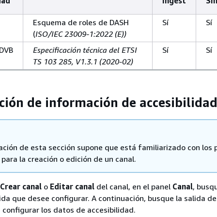
dad
Ingest
Sm
Esquema de roles de DASH
Sí
Sí
(
ISO/IEC 23009-1:2022 (E))
 DVB
Especificación técnica del ETSI
Sí
Sí
TS 103 285, V1.3.1 (2020-02)
ación de información de accesibilida
ación de esta sección supone que está familiarizado con los 
para la creación o edición de un canal.
Crear canal
o
Editar canal
del canal, en el panel
Canal
, busq
ida que desee configurar. A continuación, busque la salida de
 configurar los datos de accesibilidad.