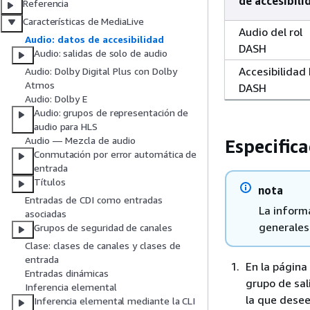
de accesibili
Referencia
Características de MediaLive
Audio del rol
Audio: datos de accesibilidad
DASH
Audio: salidas de solo de audio
Accesibilidad
Audio: Dolby Digital Plus con Dolby
Atmos
DASH
Audio: Dolby E
Audio: grupos de representación de
audio para HLS
Audio — Mezcla de audio
Especific
Conmutación por error automática de
entrada
Títulos
nota
Entradas de CDI como entradas
La inform
asociadas
generales 
Grupos de seguridad de canales
Clase: clases de canales y clases de
entrada
En la página
Entradas dinámicas
grupo de sal
Inferencia elemental
la que desee
Inferencia elemental mediante la CLI