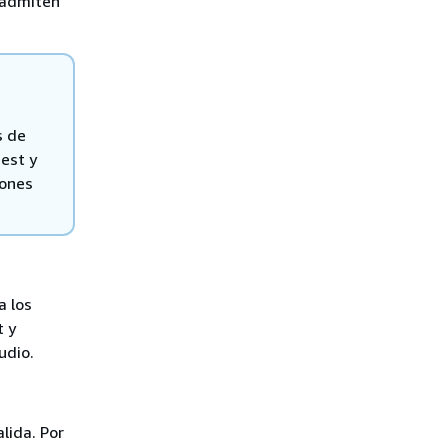
o admiten
s de
est y
iones
a los
t y
udio.
lida. Por