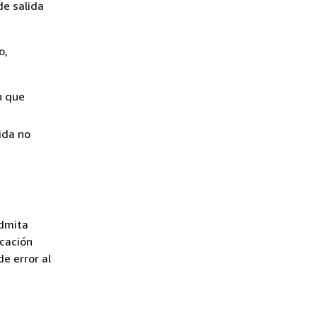
de salida
o,
h que
ida no
admita
icación
e error al