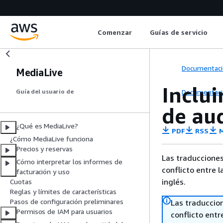
Comenzar
Guías de servicio
Documentaci
MediaLive
Inclui
Documentaci
Guía del usuario de
de au
¿Qué es MediaLive?
PDF
RSS
M
¿Cómo MediaLive funciona
Precios y reservas
Las traducciones
Cómo interpretar los informes de
conflicto entre l
facturación y uso
inglés.
Cuotas
Reglas y límites de características
Pasos de configuración preliminares
Las traduccio
Permisos de IAM para usuarios
conflicto entre