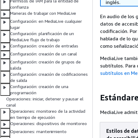
Permisos de IAM para la entidad de
inglés.
confianza
Maneras de trabajar con MediaLive
En audio de los 
Configuración: en MediaLive cualquier
datos de accesib
lugar
codificación. Po
Configuración: planificación de un
hablada de lo qu
MediaLive flujo de trabajo
como señalizació
Configuración: creación de entradas
Configuración: creación de un canal
MediaLive tambié
Configuración: creación de grupos de
subtítulos. Para
salida
subtítulos en Me
Configuración: creación de codificaciones
de salida
Configuración: creación de una
programación
Estándare
Operaciones: iniciar, detener y pausar el
canal
Operaciones: monitoreo de la actividad
MediaLive admite
en tiempo de ejecución
Operaciones: dispositivos de monitoreo
Estilos de da
Operaciones: mantenimiento