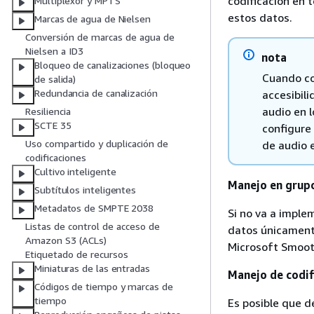
codificación en 
Multiplexor y MPTS
estos datos.
Marcas de agua de Nielsen
Conversión de marcas de agua de
Nielsen a ID3
nota
Bloqueo de canalizaciones (bloqueo
Cuando con
de salida)
Redundancia de canalización
accesibil
audio en 
Resiliencia
SCTE 35
configure 
Uso compartido y duplicación de
de audio 
codificaciones
Cultivo inteligente
Manejo en grupo
Subtítulos inteligentes
Metadatos de SMPTE 2038
Si no va a imple
Listas de control de acceso de
datos únicamente
Amazon S3 (ACLs)
Microsoft Smooth
Etiquetado de recursos
Miniaturas de las entradas
Manejo de codi
Códigos de tiempo y marcas de
tiempo
Es posible que d