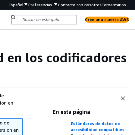
Español
Preferencias
Contacte con nosotros
Comentarios
Cree una cuenta AWS
d en los codificadores
de
sion en
En esta página
so de
Estándares de datos de
ersion en
accesibilidad compatibles