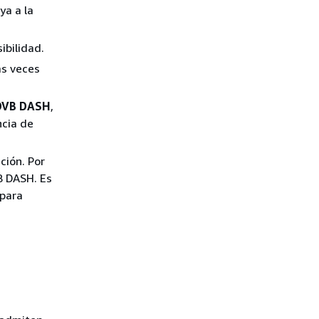
ya a la
ibilidad.
s veces
 DVB DASH
,
ncia de
ción. Por
B DASH. Es
 para