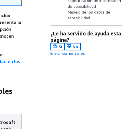
Especificación de información
de accesibilidad
Manejo de los datos de
cluir
accesibilidad
presenta la
ipción
¿Le ha servido de ayuda esta
conocen
página?
Sí
No
Enviar comentarios
los
dad en los
bles
crosoft