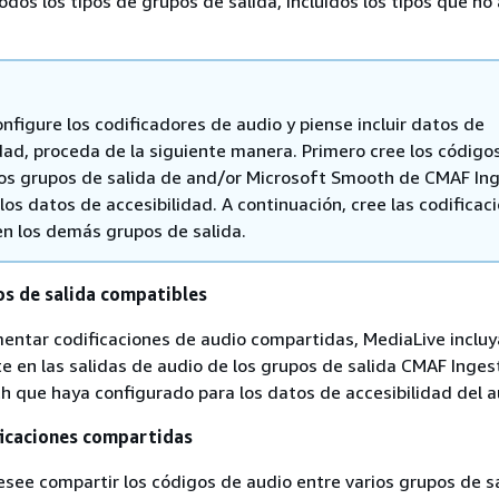
todos los tipos de grupos de salida, incluidos los tipos que n
figure los codificadores de audio y piense incluir datos de
idad, proceda de la siguiente manera. Primero cree los código
los grupos de salida de and/or Microsoft Smooth de CMAF Ing
los datos de accesibilidad. A continuación, cree las codificac
en los demás grupos de salida.
s de salida compatibles
mentar codificaciones de audio compartidas, MediaLive incluy
 en las salidas de audio de los grupos de salida CMAF Inges
 que haya configurado para los datos de accesibilidad del a
ficaciones compartidas
esee compartir los códigos de audio entre varios grupos de sa