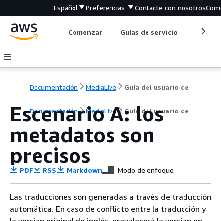
Español
Preferencias
Contacte con nosotros
Come
Comenzar
Guías de servicio
Herrami
Documentación
MediaLive
Guía del usuario de
Escenario A: los
Documentación
MediaLive
Guía del usuario de
metadatos son
precisos
PDF
RSS
Markdown
Modo de enfoque
Las traducciones son generadas a través de traducción
automática. En caso de conflicto entre la traducción y
la version original de inglés, prevalecerá la version en