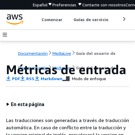
Español
Preferencias
Contacte con nosotros
Come
Comenzar
Guías de servicio
Herrami
Documentación
MediaLive
Guía del usuario de
Métricas de entrada
Documentación
MediaLive
Guía del usuario de
PDF
RSS
Markdown
Modo de enfoque
En esta página
Las traducciones son generadas a través de traducción
automática. En caso de conflicto entre la traducción y
la version original de inglés, prevalecerá la version en