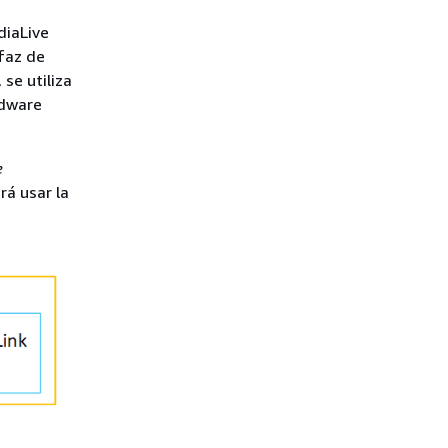
diaLive
faz de
se utiliza
rdware
e
rá usar la