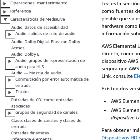
Operaciones: mantenimiento
Lea esta sección
como fuentes de
Referencia
posible que su o
Características de MediaLive
hardware como f
Audio: datos de accesibilidad
información sobr
Audio: salidas de solo de audio
Audio: Dolby Digital Plus con Dolby
AWS Elemental L
Atmos
directo, como un
Audio: Dolby E
Audio: grupos de representación de
dispositivo AWS
audio para HLS
segura que AWS 
Audio — Mezcla de audio
Link, consulte
El
Conmutación por error automática de
entrada
Existen dos versi
Títulos
Entradas de CDI como entradas
AWS Elementa
asociadas
AWS Element
Grupos de seguridad de canales
dispositivo 
Clase: clases de canales y clases de
entrada
Para obtener más
Entradas dinámicas
Dispositivos HD 
Inferencia elemental