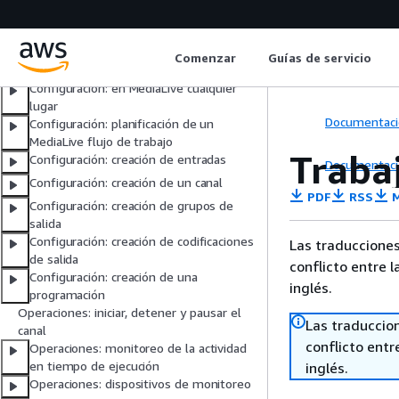
Permisos de IAM para usuarios
Permisos de IAM para la entidad de
confianza
Comenzar
Guías de servicio
Maneras de trabajar con MediaLive
Configuración: en MediaLive cualquier
lugar
Documentaci
Configuración: planificación de un
MediaLive flujo de trabajo
Traba
Configuración: creación de entradas
Documentaci
Configuración: creación de un canal
PDF
RSS
M
Configuración: creación de grupos de
salida
Configuración: creación de codificaciones
Las traducciones
de salida
conflicto entre l
Configuración: creación de una
inglés.
programación
Operaciones: iniciar, detener y pausar el
Las traduccio
canal
conflicto entre
Operaciones: monitoreo de la actividad
en tiempo de ejecución
inglés.
Operaciones: dispositivos de monitoreo