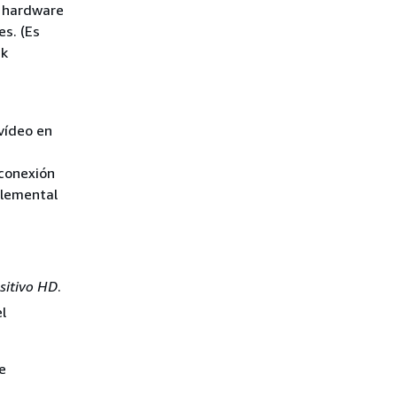
k hardware
s. (Es
nk
vídeo en
 conexión
Elemental
sitivo HD
.
l
e