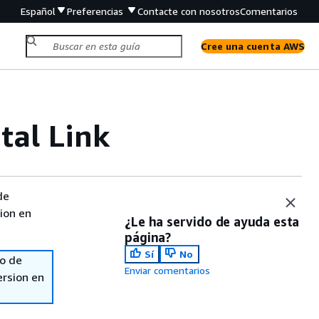
Español
Preferencias
Contacte con nosotros
Comentarios
Cree una cuenta AWS
tal Link
de
sion en
¿Le ha servido de ayuda esta
página?
Sí
No
so de
Enviar comentarios
ersion en