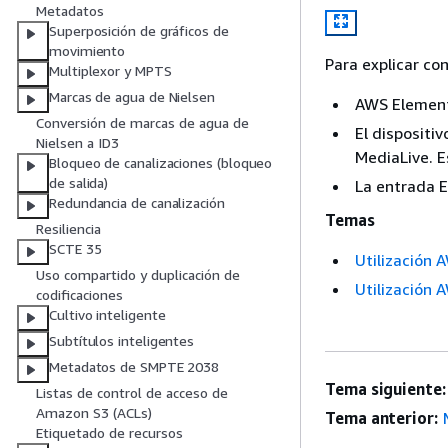
Metadatos
Superposición de gráficos de
movimiento
Para explicar co
Multiplexor y MPTS
Marcas de agua de Nielsen
AWS Element
Conversión de marcas de agua de
El dispositi
Nielsen a ID3
MediaLive. E
Bloqueo de canalizaciones (bloqueo
de salida)
La entrada E
Redundancia de canalización
Temas
Resiliencia
SCTE 35
Utilización 
Uso compartido y duplicación de
Utilización
codificaciones
Cultivo inteligente
Subtítulos inteligentes
Metadatos de SMPTE 2038
Tema siguiente:
Listas de control de acceso de
Amazon S3 (ACLs)
Tema anterior:
Etiquetado de recursos