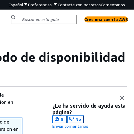
Español
Preferencias
Contacte con nosotros
Comentarios
Cree una cuenta AWS
odo de disponibilidad
de
sion en
¿Le ha servido de ayuda esta
página?
Sí
No
so de
Enviar comentarios
ersion en