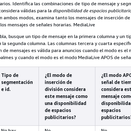
tarios. Identifica las combinaciones de tipo de mensaje y se
onsidera válidas para la
disponibilidad de espacios publicitari
en ambos modos, examina tanto los mensajes de inserción de
os mensajes de señales horarias. MediaLive
abla, busque un tipo de mensaje en la primera columna y un ti
la segunda columna. Las columnas tercera y cuarta especifi
n de mensajes es válida para anuncios cuando el modo es el
palmes y cuando el modo es el modo MediaLive APOS de señal
Tipo de
¿El modo de
¿El modo AP
segmentación
inserción de
señal de tie
e id.
división considera
considera es
este mensaje como
mensaje com
una disponibilidad
disponibilid
de espacios
espacios
publicitarios?
publicitarios
No hay
No
No