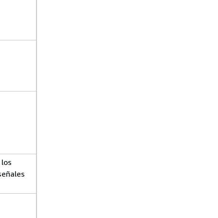
 los
señales