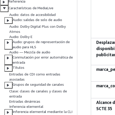
Referencia
Características de MediaLive
Audio: datos de accesibilidad
Audio: salidas de solo de audio
Audio: Dolby Digital Plus con Dolby
Atmos
Audio: Dolby E
Audio: grupos de representación de
Desplaza
audio para HLS
disponibi
Audio — Mezcla de audio
publicita
Conmutación por error automática de
entrada
Títulos
marca_pe
Entradas de CDI como entradas
asociadas
Grupos de seguridad de canales
marca_co
Clase: clases de canales y clases de
entrada
Entradas dinámicas
Alcance d
Inferencia elemental
SCTE 35
Inferencia elemental mediante la CLI