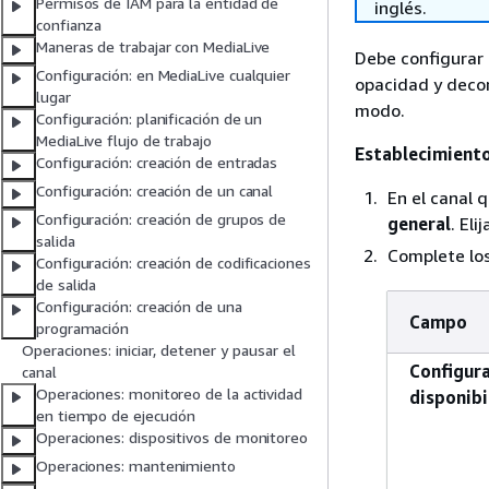
Permisos de IAM para la entidad de
inglés.
confianza
Maneras de trabajar con MediaLive
Debe configurar 
Configuración: en MediaLive cualquier
opacidad y decor
lugar
modo.
Configuración: planificación de un
MediaLive flujo de trabajo
Establecimiento
Configuración: creación de entradas
Configuración: creación de un canal
En el canal 
Configuración: creación de grupos de
general
. Eli
salida
Complete los
Configuración: creación de codificaciones
de salida
Configuración: creación de una
Campo
programación
Operaciones: iniciar, detener y pausar el
Configura
canal
Operaciones: monitoreo de la actividad
disponibi
en tiempo de ejecución
Operaciones: dispositivos de monitoreo
Operaciones: mantenimiento