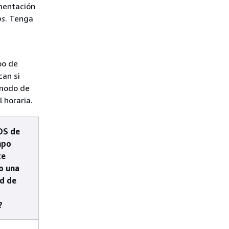
gmentación
os
. Tenga
po de
can si
 modo de
 horaria.
OS de
mpo
te
o una
ad de
?