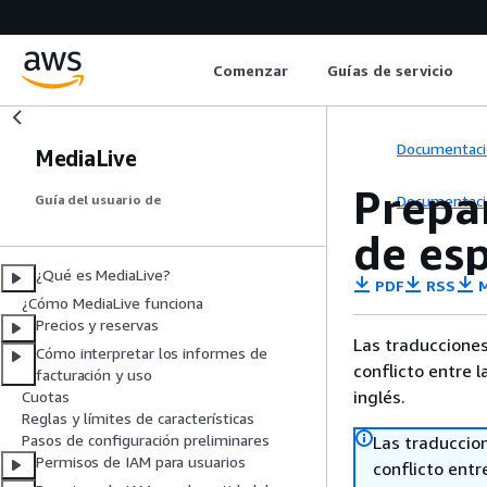
Comenzar
Guías de servicio
Documentaci
MediaLive
Prepa
Documentaci
Guía del usuario de
de esp
¿Qué es MediaLive?
PDF
RSS
M
¿Cómo MediaLive funciona
Precios y reservas
Las traducciones
Cómo interpretar los informes de
conflicto entre l
facturación y uso
inglés.
Cuotas
Reglas y límites de características
Pasos de configuración preliminares
Las traduccio
Permisos de IAM para usuarios
conflicto entre