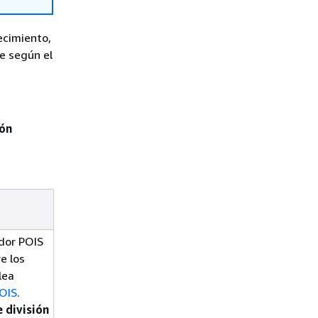
ecimiento,
e según el
ión
idor POIS
e los
lea
POIS
.
e división