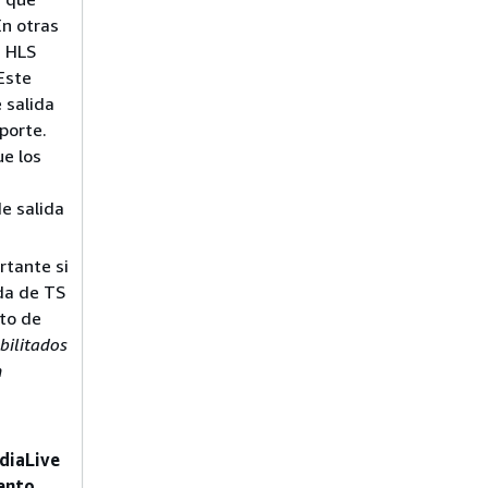
En otras
a HLS
Este
 salida
porte.
ue los
e salida
rtante si
da de TS
cto de
bilitados
n
iaLive
ento