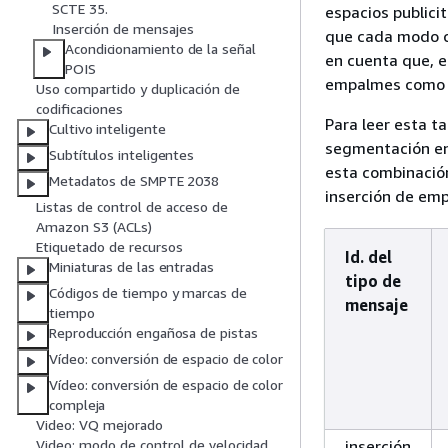
SCTE 35.
espacios publici
Inserción de mensajes
que cada modo c
Acondicionamiento de la señal
en cuenta que, 
POIS
empalmes como l
Uso compartido y duplicación de
codificaciones
Para leer esta t
Cultivo inteligente
segmentación en 
Subtítulos inteligentes
esta combinació
Metadatos de SMPTE 2038
inserción de em
Listas de control de acceso de
Amazon S3 (ACLs)
Etiquetado de recursos
Id. del
Miniaturas de las entradas
tipo de
Códigos de tiempo y marcas de
mensaje
tiempo
Reproducción engañosa de pistas
Vídeo: conversión de espacio de color
Vídeo: conversión de espacio de color
compleja
Video: VQ mejorado
inserción
Video: modo de control de velocidad