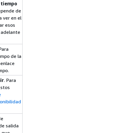
 tiempo
depende de
 ver en el
ar esos
 adelante
 Para
ampo de la
 enlace
mpo.
ir
. Para
estos
e
onibilidad
de
de salida
a que