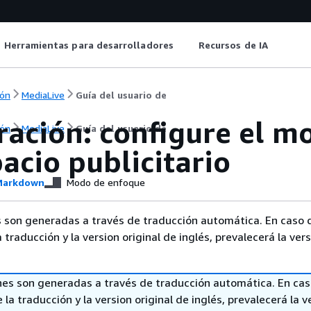
Herramientas para desarrolladores
Recursos de IA
ón
MediaLive
Guía del usuario de
ración: configure el m
ón
MediaLive
Guía del usuario de
acio publicitario
arkdown
Modo de enfoque
 son generadas a través de traducción automática. En caso 
a traducción y la version original de inglés, prevalecerá la ver
nes son generadas a través de traducción automática. En ca
 la traducción y la version original de inglés, prevalecerá la v