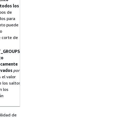
 todos los
upos de
dos para
nto puede
o
e corte de
T_GROUPS:
to
nicamente
tivados
por
 el valor
 los saltos
n los
án
ilidad de