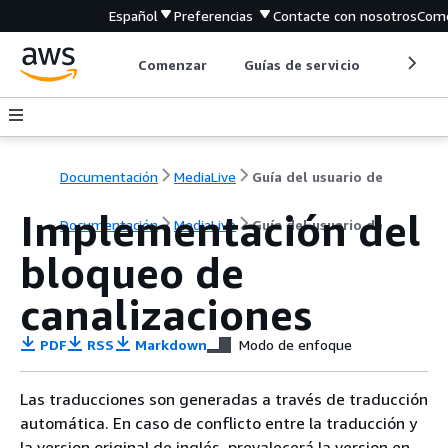
Español
Preferencias
Contacte con nosotros
Come
Comenzar
Guías de servicio
Herrami
Documentación
MediaLive
Guía del usuario de
Implementación del
Documentación
MediaLive
Guía del usuario de
bloqueo de
canalizaciones
PDF
RSS
Markdown
Modo de enfoque
Las traducciones son generadas a través de traducción
automática. En caso de conflicto entre la traducción y
la version original de inglés, prevalecerá la version en