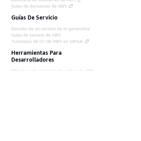
Guías de decisiones de AWS
Guías De Servicio
Elección de un servicio de IA generativa
Guías de servicio de AWS
Tutoriales de CLI de AWS en GitHub
Herramientas Para
Desarrolladores
Biblioteca de ejemplos de código de AWS
AWS CLI
Centro de creadores en AWS
Blog de herramientas para desarrolladores de
AWS
Enlaces Útiles
Descarga del servidor MCP de documentación
de AWS
Inicio de sesión en la consola de AWS
AWS re:Post