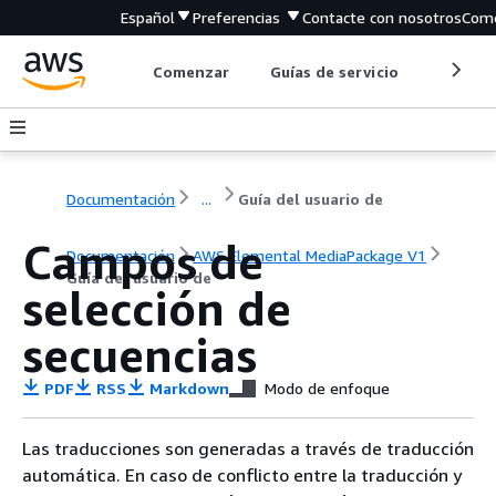
Español
Preferencias
Contacte con nosotros
Come
Comenzar
Guías de servicio
Herrami
Documentación
...
Guía del usuario de
Campos de
Documentación
AWS Elemental MediaPackage V1
Guía del usuario de
selección de
secuencias
PDF
RSS
Markdown
Modo de enfoque
Las traducciones son generadas a través de traducción
automática. En caso de conflicto entre la traducción y