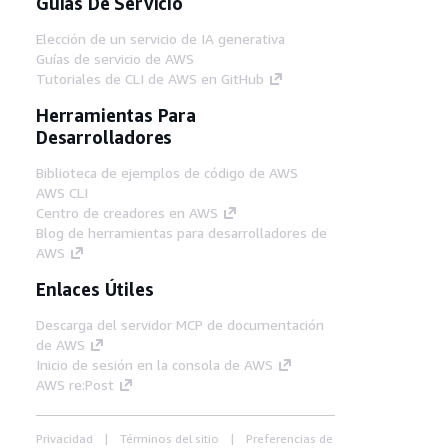
Guías De Servicio
Elección de un servicio de IA generativa
Guías de servicio de AWS
Tutoriales de CLI de AWS en GitHub
Herramientas Para
Desarrolladores
Biblioteca de ejemplos de código de AWS
AWS CLI
Centro de creadores en AWS
Blog de herramientas para desarrolladores de
AWS
Enlaces Útiles
Descarga del servidor MCP de documentación
de AWS
Inicio de sesión en la consola de AWS
AWS re:Post
Privacidad
Términos del sitio
Preferencias de