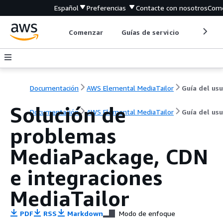
Español
Preferencias
Contacte con nosotros
Come
Comenzar
Guías de servicio
Herrami
Documentación
AWS Elemental MediaTailor
Solución de
Documentación
AWS Elemental MediaTailor
Guía del usu
problemas
MediaPackage, CDN
e integraciones
MediaTailor
PDF
RSS
Markdown
Modo de enfoque