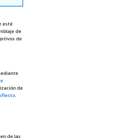
e esté
amblaje de
jetivos de
mediante
de
ización de
ifiesto
.
gen de las