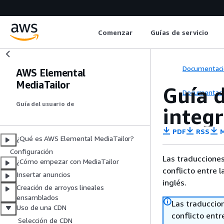
Comenzar
Guías de servicio
Documentaci
AWS Elemental
MediaTailor
Guía 
Documentaci
Guía del usuario de
integ
PDF
RSS
M
¿Qué es AWS Elemental MediaTailor?
Configuración
Las traducciones
¿Cómo empezar con MediaTailor
conflicto entre l
Insertar anuncios
inglés.
Creación de arroyos lineales
ensamblados
Las traduccio
Uso de una CDN
conflicto entre
Selección de CDN