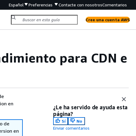
Español
Preferencias
Contacte con nosotros
Comentarios
Cree una cuenta AWS
ndimiento para CDN e
de
sion en
¿Le ha servido de ayuda esta
página?
Sí
No
so de
Enviar comentarios
ersion en