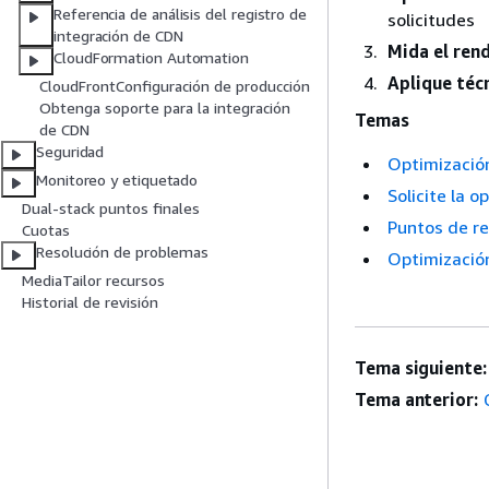
Referencia de análisis del registro de
solicitudes
integración de CDN
Mida el ren
CloudFormation Automation
Aplique téc
CloudFrontConfiguración de producción
Obtenga soporte para la integración
Temas
de CDN
Seguridad
Optimizació
Monitoreo y etiquetado
Solicite la 
Dual-stack puntos finales
Puntos de r
Cuotas
Resolución de problemas
Optimizació
MediaTailor recursos
Historial de revisión
Tema siguiente:
Tema anterior: