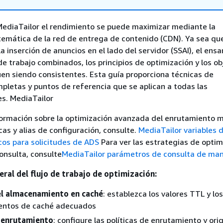
ediaTailor el rendimiento se puede maximizar mediante la
temática de la red de entrega de contenido (CDN). Ya sea qu
 inserción de anuncios en el lado del servidor (SSAI), el ens
de trabajo combinados, los principios de optimización y los ob
en siendo consistentes. Esta guía proporciona técnicas de
pletas y puntos de referencia que se aplican a todas las
s. MediaTailor
formación sobre la optimización avanzada del enrutamiento 
cas y alias de configuración, consulte.
MediaTailor variables 
os para solicitudes de ADS
Para ver las estrategias de optim
onsulta, consulte
MediaTailor parámetros de consulta de man
ral del flujo de trabajo de optimización:
el almacenamiento en caché
: establezca los valores TTL y los
ntos de caché adecuados
 enrutamiento
: configure las políticas de enrutamiento y ori