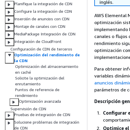
inglés.
Planifique la integración de CDN
Configure la integración de CDN
AWS Elemental M
Inserción de anuncios con CDN
optimización sis
Montaje de canales con CDN
implementando la
MediaPackage Integración de CDN
canales o flujos 
Integración de CloudFront
rendimiento sigu
Configuración de CDN de terceros
optimización com
Optimización del rendimiento de
implementacione
la CDN
Optimización del almacenamiento
Para obtener in
en caché
variables dinámi
Solicite la optimización del
anuncios dinámic
enrutamiento
parámetros de c
Puntos de referencia de
rendimiento
Descripción gene
Optimización avanzada
Supervisión de CDN
Configurar 
Pruebas de integración de CDN
comportamie
Solucione problemas de integración
Optimice el
de CDN