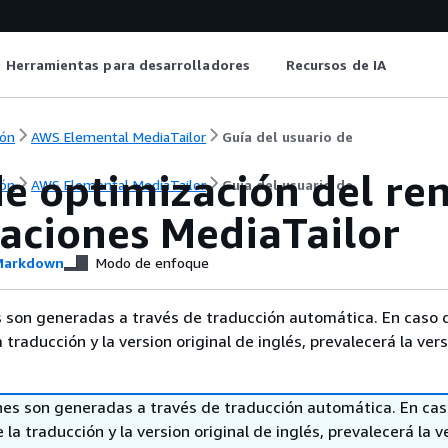
Herramientas para desarrolladores
Recursos de IA
ón
AWS Elemental MediaTailor
Guía del usuario de
de optimización del re
ón
AWS Elemental MediaTailor
Guía del usuario de
raciones MediaTailor
arkdown
Modo de enfoque
 son generadas a través de traducción automática. En caso 
a traducción y la version original de inglés, prevalecerá la ver
nes son generadas a través de traducción automática. En ca
 la traducción y la version original de inglés, prevalecerá la v