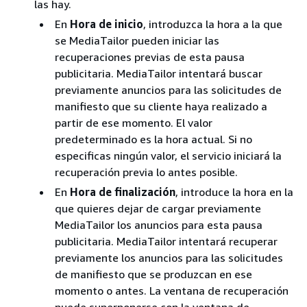
las hay.
lado del servidor
Una solicitud de
En
Hora de inicio
, introduzca la hora a la que
manifiesto a un punto final de HLS que
se MediaTailor pueden iniciar las
incluye un ID de transmisión tiene el
recuperaciones previas de esta pausa
siguiente aspecto, donde
myStreamId
publicitaria. MediaTailor intentará buscar
aparece el nombre del ID de transmisión:
previamente anuncios para las solicitudes de
manifiesto que su cliente haya realizado a
GET <mediatailorURL>/v1/master/
<
partir de ese momento. El valor
predeterminado es la hora actual. Si no
especificas ningún valor, el servicio iniciará la
Para el
seguimiento desde el lado del
recuperación previa lo antes posible.
cliente
, incluye la
clave y el
streamId
En
Hora de finalización
, introduce la hora en la
valor en el cuerpo de la solicitud de
que quieres dejar de cargar previamente
inicialización de
sesión del
POST HTTP
MediaTailor los anuncios para esta pausa
cliente dirigida al punto final.
publicitaria. MediaTailor intentará recuperar
MediaTailor/v1/session
Para obtener
previamente los anuncios para las solicitudes
información general sobre el seguimiento
de manifiesto que se produzcan en ese
del lado del cliente, consulte.
Client-side
momento o antes. La ventana de recuperación
seguimiento de anuncios
Una solicitud de