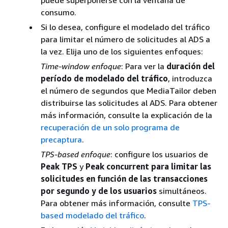
puede superponerse con la ventana de
inicialización de sesión que incluye un ID de
consumo.
transmisión tiene el siguiente aspecto,
donde
aparece el nombre
myStreamId
Si lo desea, configure el modelado del tráfico
del ID de transmisión:
para limitar el número de solicitudes al ADS a
la vez. Elija uno de los siguientes enfoques:
Time-window enfoque
: Para ver la
duración del
POST <mediatailorURL>/v1/session
período de modelado del tráfico
, introduzca
{
el número de segundos que MediaTailor deben
    'streamId': '
myStreamId
',

distribuirse las solicitudes al ADS. Para obtener
    'reportingMode': 'client'

más información, consulte la explicación de la
}
recuperación de un solo programa de
precaptura
.
TPS-based enfoque
: configure los usuarios de
Peak TPS
y
Peak concurrent para limitar las
solicitudes en función de las transacciones
por segundo y de los usuarios
simultáneos.
Para obtener más información, consulte
TPS-
based modelado del tráfico
.