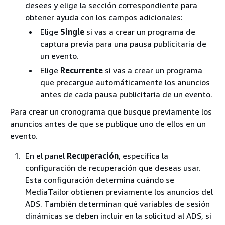
ejemplo, si tu configuración de reproducción
desees y elige la sección correspondiente para
tiene una transmisión de deportes y una
obtener ayuda con los campos adicionales:
transmisión de un programa de televisión,
Elige
Single
si vas a crear un programa de
puedes usar el ID de la transmisión para crear
captura previa para una pausa publicitaria de
programaciones preconfiguradas e insertar
un evento.
anuncios segmentados para la transmisión de
Elige
Recurrente
si vas a crear un programa
deportes. Transfieres el valor del ID de la
que precargue automáticamente los anuncios
transmisión a MediaTailor la solicitud de
antes de cada pausa publicitaria de un evento.
inicialización de sesión o manifiesto de tu
cliente. Para obtener más información,
Para crear un cronograma que busque previamente los
consulta el siguiente ejemplo.
anuncios antes de que se publique uno de ellos en un
evento.
Para el
seguimiento del lado del servidor
,
incluye el parámetro y el valor de la
?
En el panel
Recuperación
, especifica la
consulta en la
aws.streamId
GET
configuración de recuperación que deseas usar.
solicitud del cliente a tu MediaTailor
HTTP
Esta configuración determina cuándo se
punto final. Para obtener información
MediaTailor obtienen previamente los anuncios del
general sobre el seguimiento del lado del
ADS. También determinan qué variables de sesión
servidor, consulte.
MediaTailor
dinámicas se deben incluir en la solicitud al ADS, si
seguimiento e informes de anuncios del