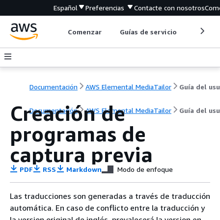
Español
Preferencias
Contacte con nosotros
Come
Comenzar
Guías de servicio
Herrami
Documentación
AWS Elemental MediaTailor
Creación de
Documentación
AWS Elemental MediaTailor
Guía del usu
programas de
captura previa
PDF
RSS
Markdown
Modo de enfoque
Las traducciones son generadas a través de traducción
automática. En caso de conflicto entre la traducción y
la version original de inglés, prevalecerá la version en