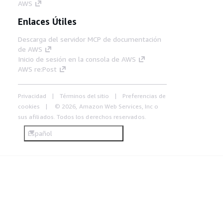
AWS
Enlaces Útiles
Descarga del servidor MCP de documentación
de AWS
Inicio de sesión en la consola de AWS
AWS re:Post
Privacidad
Términos del sitio
Preferencias de
cookies
© 2026, Amazon Web Services, Inc o
sus afiliados. Todos los derechos reservados.
Español