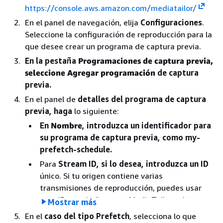
https://console.aws.amazon.com/mediatailor/
En el panel de navegación, elija
Configuraciones
.
Seleccione la configuración de reproducción para la
que desee crear un programa de captura previa.
En la pestaña
Programaciones de captura previa,
seleccione Agregar programación
de captura
previa.
En el panel de
detalles del programa de captura
previa, haga
lo siguiente:
En
Nombre
, introduzca un identificador para
su programa de captura previa, como my-
prefetch-schedule.
Para
Stream ID, si lo desea, introduzca un ID
único. Si tu origen contiene varias
transmisiones de reproducción, puedes usar
este ID para indicar que MediaTailor coloques
Mostrar más
anuncios en una transmisión específica. Por
En el
caso del tipo Prefetch
, selecciona lo que