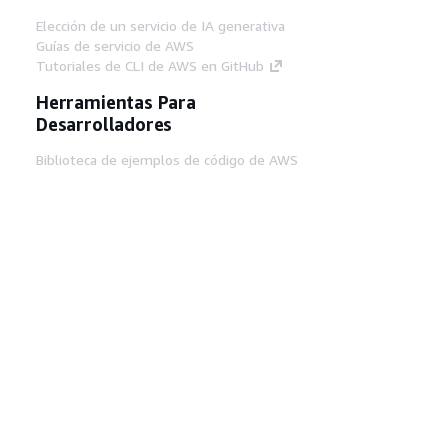
Elección de un servicio de IA generativa
Guías de servicio de AWS
Tutoriales de CLI de AWS en GitHub
Herramientas Para
Desarrolladores
Biblioteca de ejemplos de código de AWS
AWS CLI
Centro de creadores en AWS
Blog de herramientas para desarrolladores de
AWS
Enlaces Útiles
Descarga del servidor MCP de documentación
de AWS
Inicio de sesión en la consola de AWS
AWS re:Post
Privacidad
Términos del sitio
Preferencias de
cookies
© 2026, Amazon Web Services, Inc o