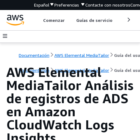
Español
Preferencias
Contacte con nosotros
Come
Comenzar
Guías de servicio
Herrami
Documentación
AWS Elemental MediaTailor
AWS Elemental
Documentación
AWS Elemental MediaTailor
Guía del usu
MediaTailor Análisis
de registros de ADS
en Amazon
CloudWatch Logs
Insights