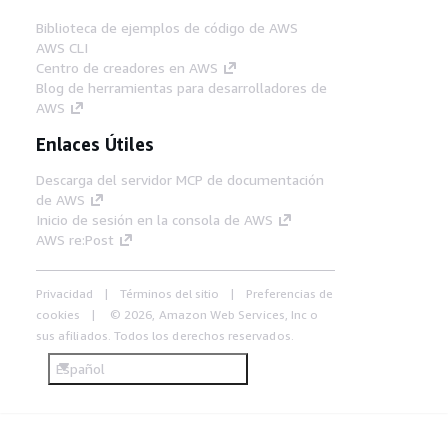
Biblioteca de ejemplos de código de AWS
AWS CLI
Centro de creadores en AWS
Blog de herramientas para desarrolladores de
AWS
Enlaces Útiles
Descarga del servidor MCP de documentación
de AWS
Inicio de sesión en la consola de AWS
AWS re:Post
Privacidad
Términos del sitio
Preferencias de
cookies
© 2026, Amazon Web Services, Inc o
sus afiliados. Todos los derechos reservados.
Español