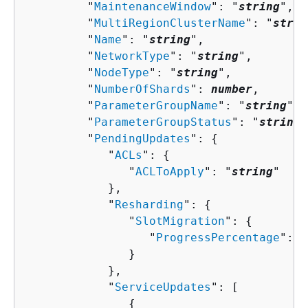
         "
MaintenanceWindow
": "
string
",

         "
MultiRegionClusterName
": "
strin
         "
Name
": "
string
",

         "
NetworkType
": "
string
",

         "
NodeType
": "
string
",

         "
NumberOfShards
": 
number
,

         "
ParameterGroupName
": "
string
",

         "
ParameterGroupStatus
": "
string
"
         "
PendingUpdates
": 
{
            "
ACLs
": 
{
               "
ACLToApply
": "
string
"

            },

            "
Resharding
": 
{
               "
SlotMigration
": 
{
                  "
ProgressPercentage
": 
n
               }

            },

            "
ServiceUpdates
": [ 

{