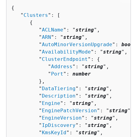
{
   "
Clusters
": [ 

{
         "
ACLName
": "
string
",

         "
ARN
": "
string
",

         "
AutoMinorVersionUpgrade
": 
boole
         "
AvailabilityMode
": "
string
",

         "
ClusterEndpoint
": 
{
            "
Address
": "
string
",

            "
Port
": 
number
         },

         "
DataTiering
": "
string
",

         "
Description
": "
string
",

         "
Engine
": "
string
",

         "
EnginePatchVersion
": "
string
",

         "
EngineVersion
": "
string
",

         "
IpDiscovery
": "
string
",

         "
KmsKeyId
": "
string
",
