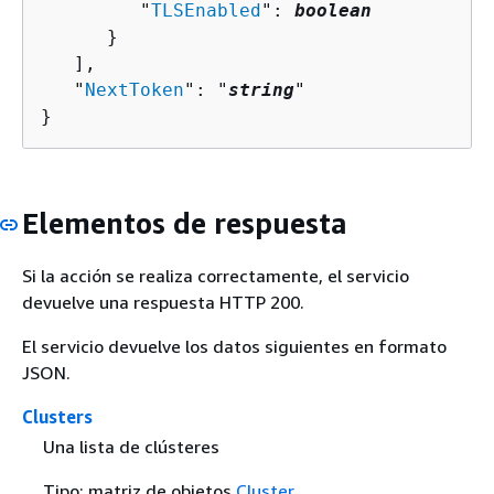
         "
TLSEnabled
": 
boolean
      }

   ],

   "
NextToken
": "
string
"

}
Elementos de respuesta
Si la acción se realiza correctamente, el servicio
devuelve una respuesta HTTP 200.
El servicio devuelve los datos siguientes en formato
JSON.
Clusters
Una lista de clústeres
Tipo: matriz de objetos
Cluster