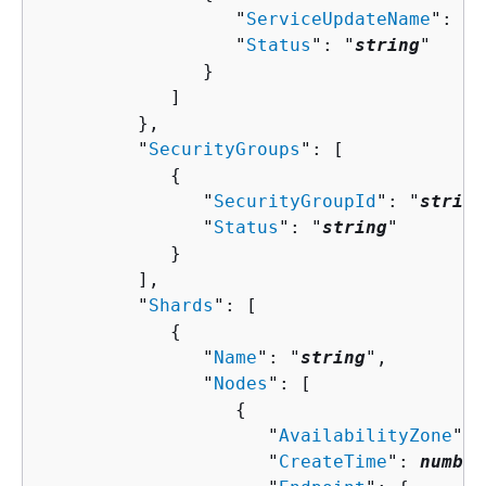
                  "
ServiceUpdateName
": "
s
                  "
Status
": "
string
"

               }

            ]

         },

         "
SecurityGroups
": [ 

{
               "
SecurityGroupId
": "
string
               "
Status
": "
string
"

            }

         ],

         "
Shards
": [ 

{
               "
Name
": "
string
",

               "
Nodes
": [ 

{
                     "
AvailabilityZone
": 
                     "
CreateTime
": 
number