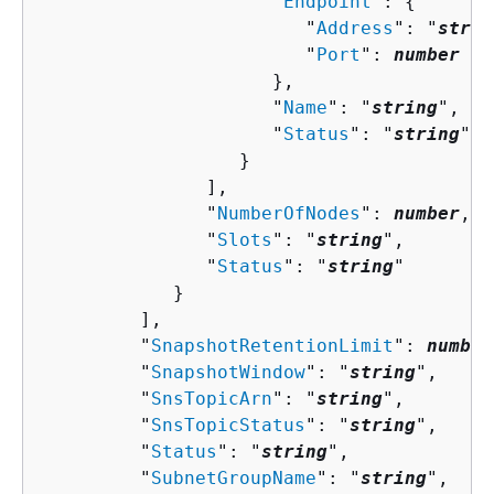
                     "
Endpoint
": 
{
                        "
Address
": "
strin
                        "
Port
": 
number
                     },

                     "
Name
": "
string
",

                     "
Status
": "
string
"

                  }

               ],

               "
NumberOfNodes
": 
number
,

               "
Slots
": "
string
",

               "
Status
": "
string
"

            }

         ],

         "
SnapshotRetentionLimit
": 
number
         "
SnapshotWindow
": "
string
",

         "
SnsTopicArn
": "
string
",

         "
SnsTopicStatus
": "
string
",

         "
Status
": "
string
",

         "
SubnetGroupName
": "
string
",
