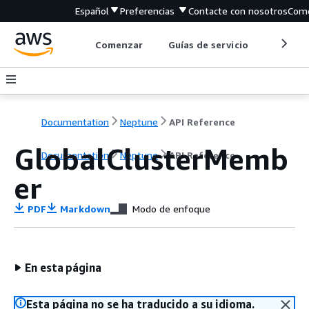
Español
Preferencias
Contacte con nosotros
Come
Comenzar
Guías de servicio
Herrami
Documentation
Neptune
API Reference
GlobalClusterMemb
Documentation
Neptune
API Reference
er
PDF
Markdown
Modo de enfoque
En esta página
Esta página no se ha traducido a su idioma.