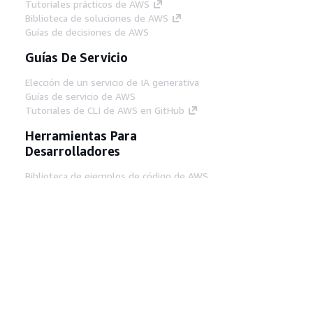
Tutoriales prácticos de AWS
Biblioteca de soluciones de AWS
Guías de decisiones de AWS
Guías De Servicio
Elección de un servicio de IA generativa
Guías de servicio de AWS
Tutoriales de CLI de AWS en GitHub
Herramientas Para
Desarrolladores
Biblioteca de ejemplos de código de AWS
AWS CLI
Centro de creadores en AWS
Blog de herramientas para desarrolladores de
AWS
Enlaces Útiles
Descarga del servidor MCP de documentación
de AWS
Inicio de sesión en la consola de AWS