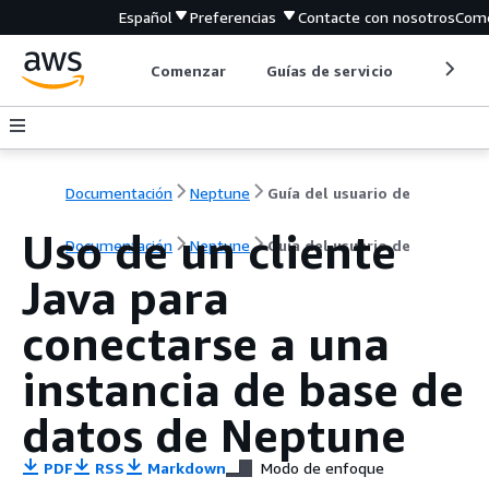
Español
Preferencias
Contacte con nosotros
Come
Comenzar
Guías de servicio
Herrami
Documentación
Neptune
Guía del usuario de
Uso de un cliente
Documentación
Neptune
Guía del usuario de
Java para
conectarse a una
instancia de base de
datos de Neptune
PDF
RSS
Markdown
Modo de enfoque