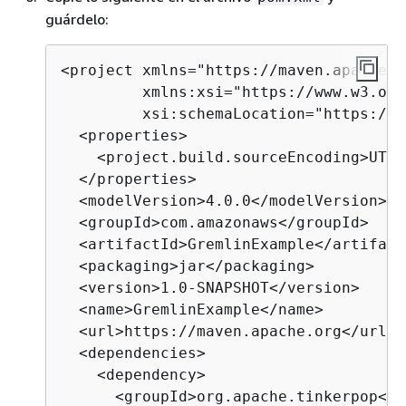
guárdelo:
<project xmlns="https://maven.apache.o
         xmlns:xsi="https://www.w3.org
         xsi:schemaLocation="https://m
  <properties>

    <project.build.sourceEncoding>UTF-
  </properties>

  <modelVersion>4.0.0</modelVersion>

  <groupId>com.amazonaws</groupId>

  <artifactId>GremlinExample</artifactI
  <packaging>jar</packaging>

  <version>1.0-SNAPSHOT</version>

  <name>GremlinExample</name>

  <url>https://maven.apache.org</url>

  <dependencies>

    <dependency>

      <groupId>org.apache.tinkerpop</g