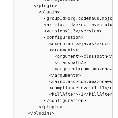
      </plugin>

        <plugin>

          <groupId>org.codehaus.mojo</
          <artifactId>exec-maven-plugi
          <version>1.3</version>

          <configuration>

            <executable>java</executabl
            <arguments>

              <argument>-classpath</ar
              <classpath/>

              <argument>com.amazonaws.
            </arguments>

            <mainClass>com.amazonaws.A
            <complianceLevel>1.11</com
            <killAfter>-1</killAfter>

          </configuration>

        </plugin>

    </plugins>
