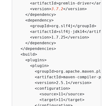
      <artifactId>gremlin-driver</arti
      <version>
3.7.2
</version>

    </dependency>

    <dependency>

      <groupId>org.slf4j</groupId>

      <artifactId>slf4j-jdk14</artifact
      <version>1.7.25</version>

    </dependency>

  </dependencies>

  <build>

    <plugins>

      <plugin>

        <groupId>org.apache.maven.plug
        <artifactId>maven-compiler-plu
        <version>2.5.1</version>

        <configuration>

          <source>11</source>

          <target>11</target>

        </configuration>
