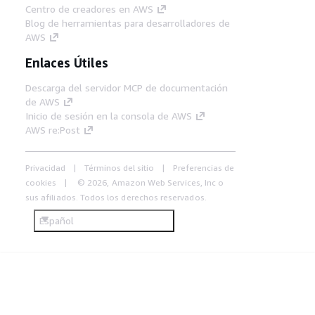
Centro de creadores en AWS
Blog de herramientas para desarrolladores de
AWS
Enlaces Útiles
Descarga del servidor MCP de documentación
de AWS
Inicio de sesión en la consola de AWS
AWS re:Post
Privacidad
Términos del sitio
Preferencias de
cookies
© 2026, Amazon Web Services, Inc o
sus afiliados. Todos los derechos reservados.
Español