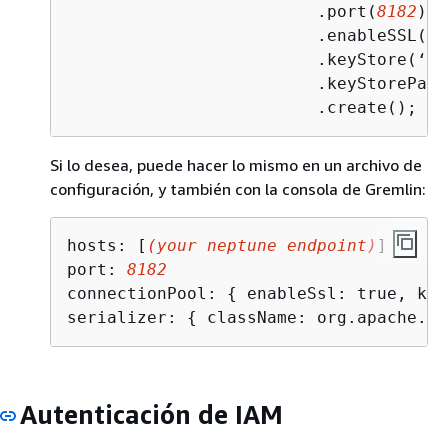
                         .port(
8182
)

                         .enableSSL(tru
                         .keyStore(‘se
                         .keyStorePass
                         .create();
Si lo desea, puede hacer lo mismo en un archivo de
configuración, y también con la consola de Gremlin:
hosts: [
(your neptune endpoint)
]

port: 
8182
connectionPool: 
{
 enableSsl: true, key
serializer: 
{
 className: org.apache.ti
Autenticación de IAM