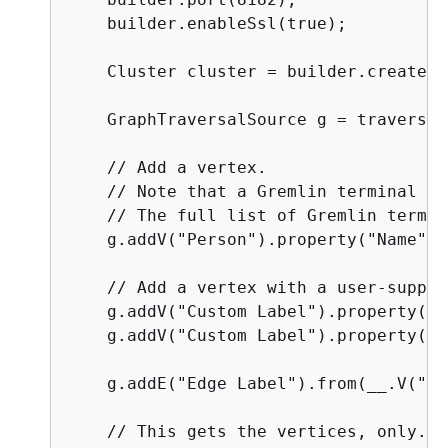
    builder.enableSsl(true);

    Cluster cluster = builder.create();
    GraphTraversalSource g = traversal
    // Add a vertex.

    // Note that a Gremlin terminal st
    // The full list of Gremlin termin
    g.addV("Person").property("Name", 
    // Add a vertex with a user-suppli
    g.addV("Custom Label").property(T.
    g.addV("Custom Label").property(T.
    g.addE("Edge Label").from(__.V("Cu
    // This gets the vertices, only.
