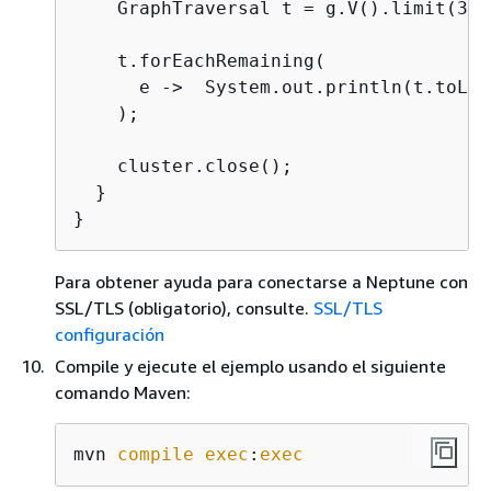
    GraphTraversal t = g.V().limit(3).
    t.forEachRemaining(

      e ->  System.out.println(t.toList
    );

    cluster.close();

  }

}
Para obtener ayuda para conectarse a Neptune con
SSL/TLS (obligatorio), consulte.
SSL/TLS
configuración
Compile y ejecute el ejemplo usando el siguiente
comando Maven:
mvn 
compile
exec
:
exec