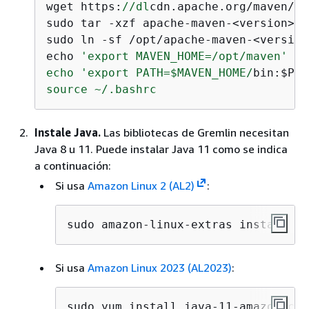
wget https:
//dl
cdn.apache.org/maven/ma
sudo tar -xzf apache-maven-<version>-b
sudo ln -sf /opt/apache-maven-<version
echo 
'export MAVEN_HOME=/opt/maven'
 >>
echo 'export PATH=$MAVEN_HOME/
bin:$PAT
source ~/.bashrc
Instale Java.
Las bibliotecas de Gremlin necesitan
Java 8 u 11. Puede instalar Java 11 como se indica
a continuación:
Si usa
Amazon Linux 2 (AL2)
:
sudo amazon-linux-extras install ja
Si usa
Amazon Linux 2023 (AL2023)
:
sudo yum install java-11-amazon-cor