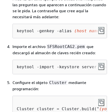
las preguntas que aparecen a continuación cuando
se le pida. La contraseña que cree aquí la
necesitará más adelante:
keytool -genkey -alias 
(host name)
 -ke
Importe el archivo
que
SFSRootCAG2.pem
descargó al almacén de claves recién creado:
keytool -import -keystore server.jks -
Configure el objeto
mediante
Cluster
programación:
Cluster cluster = Cluster.build("
(your