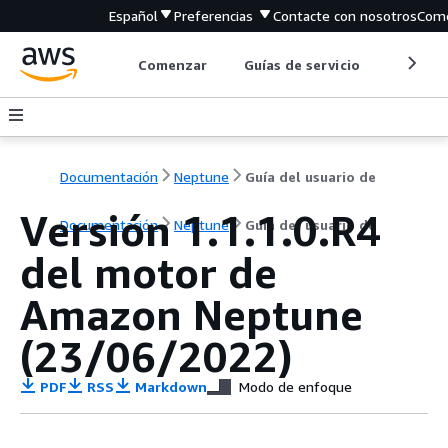
Español
Preferencias
Contacte con nosotros
Come
Comenzar
Guías de servicio
Herrami
Documentación
Neptune
Guía del usuario de
Versión 1.1.1.0.R4
Documentación
Neptune
Guía del usuario de
del motor de
Amazon Neptune
(23/06/2022)
PDF
RSS
Markdown
Modo de enfoque