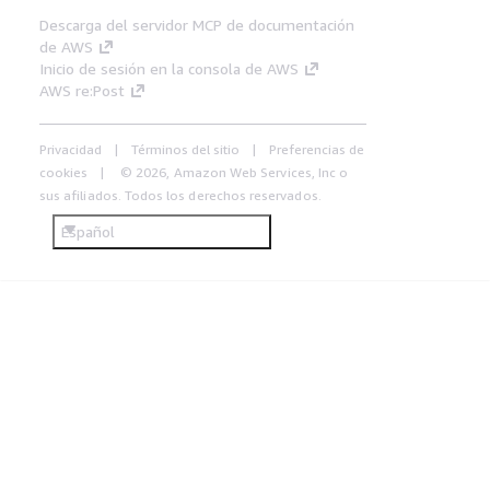
Descarga del servidor MCP de documentación
de AWS
Inicio de sesión en la consola de AWS
AWS re:Post
Privacidad
Términos del sitio
Preferencias de
cookies
© 2026, Amazon Web Services, Inc o
sus afiliados. Todos los derechos reservados.
Español