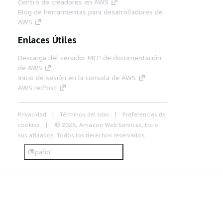
Centro de creadores en AWS
Blog de herramientas para desarrolladores de
AWS
Enlaces Útiles
Descarga del servidor MCP de documentación
de AWS
Inicio de sesión en la consola de AWS
AWS re:Post
Privacidad
Términos del sitio
Preferencias de
cookies
© 2026, Amazon Web Services, Inc o
sus afiliados. Todos los derechos reservados.
Español