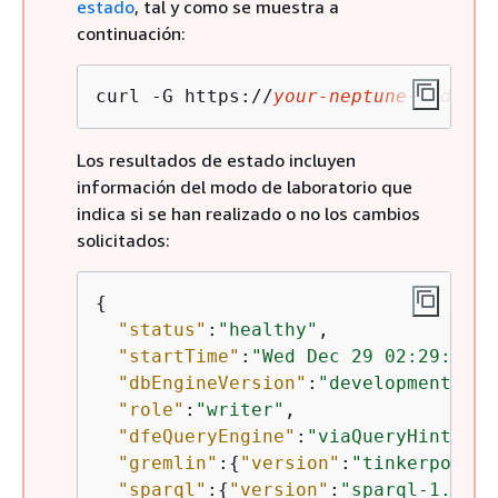
estado
, tal y como se muestra a
continuación:
curl -G https://
your-neptune-endpoin
Los resultados de estado incluyen
información del modo de laboratorio que
indica si se han realizado o no los cambios
solicitados:
{
"status"
:
"healthy"
,

"startTime"
:
"Wed Dec 29 02:29:24 U
"dbEngineVersion"
:
"development"
,

"role"
:
"writer"
,

"dfeQueryEngine"
:
"viaQueryHint"
,

"gremlin"
:
{
"version"
:
"tinkerpop-3.
"sparql"
:
{
"version"
:
"sparql-1.1"
},
