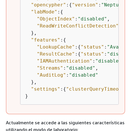
"opencypher"
:
{
"version"
:
"Neptune-9
"labMode"
:
{
"ObjectIndex"
:
"disabled"
,

"ReadWriteConflictDetection"
:
"en
  },

"features"
:
{
"LookupCache"
:
{
"status"
:
"Availab
"ResultCache"
:
{
"status"
:
"disable
"IAMAuthentication"
:
"disabled"
,

"Streams"
:
"disabled"
,

"AuditLog"
:
"disabled"
  },

"settings"
:
{
"clusterQueryTimeoutIn
}
Actualmente se accede a las siguientes características
utilizando el modo de laboratorio: