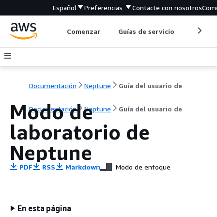
Español
Preferencias
Contacte con nosotros
Come
Comenzar
Guías de servicio
Herrami
Documentación
Neptune
Guía del usuario de
Modo de
Documentación
Neptune
Guía del usuario de
laboratorio de
Neptune
PDF
RSS
Markdown
Modo de enfoque
En esta página