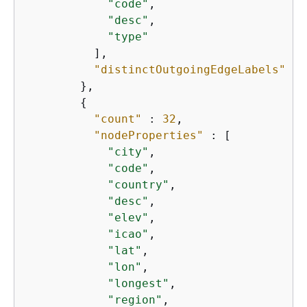
"code"
,

"desc"
,

"type"
          ],

"distinctOutgoingEdgeLabels"
 : 
        },

{
"count"
 : 
32
,

"nodeProperties"
 : [

"city"
,

"code"
,

"country"
,

"desc"
,

"elev"
,

"icao"
,

"lat"
,

"lon"
,

"longest"
,

"region"
,
