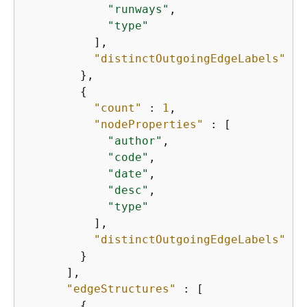
"runways"
,

"type"
          ],

"distinctOutgoingEdgeLabels"
 : 
        },

{
"count"
 : 
1
,

"nodeProperties"
 : [

"author"
,

"code"
,

"date"
,

"desc"
,

"type"
          ],

"distinctOutgoingEdgeLabels"
 : 
        }

      ],

"edgeStructures"
 : [

{