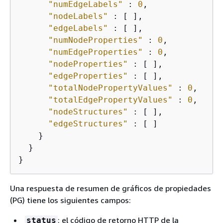
"numEdgeLabels"
 : 
0
,

"nodeLabels"
 : [ ],

"edgeLabels"
 : [ ],

"numNodeProperties"
 : 
0
,

"numEdgeProperties"
 : 
0
,

"nodeProperties"
 : [ ],

"edgeProperties"
 : [ ],

"totalNodePropertyValues"
 : 
0
,

"totalEdgePropertyValues"
 : 
0
,

"nodeStructures"
 : [ ],

"edgeStructures"
 : [ ]

    }

  }

}
Una respuesta de resumen de gráficos de propiedades
(PG) tiene los siguientes campos:
: el código de retorno HTTP de la
status