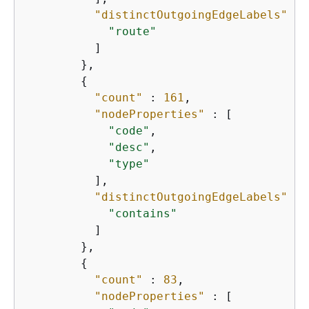
"distinctOutgoingEdgeLabels"
 : 
"route"
          ]

        },

{
"count"
 : 
161
,

"nodeProperties"
 : [

"code"
,

"desc"
,

"type"
          ],

"distinctOutgoingEdgeLabels"
 : 
"contains"
          ]

        },

{
"count"
 : 
83
,

"nodeProperties"
 : [
