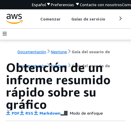
Español
Preferencias
Contacte con nosotros
Come
Comenzar
Guías de servicio
Herrami
Documentación
Neptune
Guía del usuario de
Obtención de un
Documentación
Neptune
Guía del usuario de
informe resumido
rápido sobre su
gráfico
PDF
RSS
Markdown
Modo de enfoque