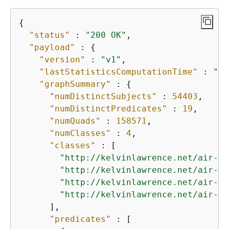
{
"status"
 : 
"200 OK"
,

"payload"
 : 
{
"version"
 : 
"v1"
,

"lastStatisticsComputationTime"
 : 
"20
"graphSummary"
 : 
{
"numDistinctSubjects"
 : 
54403
,

"numDistinctPredicates"
 : 
19
,

"numQuads"
 : 
158571
,

"numClasses"
 : 
4
,

"classes"
 : [

"http://kelvinlawrence.net/air-ro
"http://kelvinlawrence.net/air-ro
"http://kelvinlawrence.net/air-ro
"http://kelvinlawrence.net/air-ro
      ],

"predicates"
 : [
