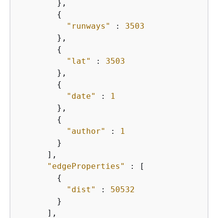
        },

{
"runways"
 : 
3503
        },

{
"lat"
 : 
3503
        },

{
"date"
 : 
1
        },

{
"author"
 : 
1
        }

      ],

"edgeProperties"
 : [

{
"dist"
 : 
50532
        }

      ],
