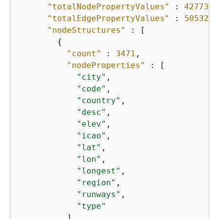
"totalNodePropertyValues"
 : 
42773
,

"totalEdgePropertyValues"
 : 
50532
,

"nodeStructures"
 : [

{
"count"
 : 
3471
,

"nodeProperties"
 : [

"city"
,

"code"
,

"country"
,

"desc"
,

"elev"
,

"icao"
,

"lat"
,

"lon"
,

"longest"
,

"region"
,

"runways"
,

"type"
          ],
