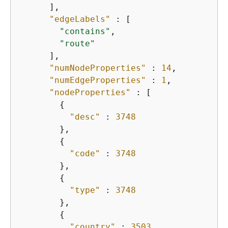
      ],

"edgeLabels"
 : [

"contains"
,

"route"
      ],

"numNodeProperties"
 : 
14
,

"numEdgeProperties"
 : 
1
,

"nodeProperties"
 : [

{
"desc"
 : 
3748
        },

{
"code"
 : 
3748
        },

{
"type"
 : 
3748
        },

{
"country"
 : 
3503