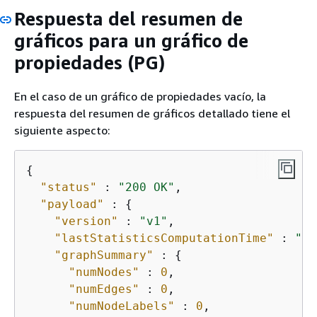
Respuesta del resumen de
gráficos para un gráfico de
propiedades (PG)
En el caso de un gráfico de propiedades vacío, la
respuesta del resumen de gráficos detallado tiene el
siguiente aspecto:
{
"status"
 : 
"200 OK"
,

"payload"
 : 
{
"version"
 : 
"v1"
,

"lastStatisticsComputationTime"
 : 
"20
"graphSummary"
 : 
{
"numNodes"
 : 
0
,

"numEdges"
 : 
0
,

"numNodeLabels"
 : 
0
,
