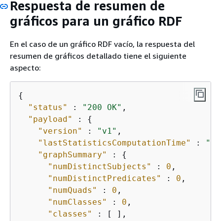
Respuesta de resumen de
gráficos para un gráfico RDF
En el caso de un gráfico RDF vacío, la respuesta del
resumen de gráficos detallado tiene el siguiente
aspecto:
{
"status"
 : 
"200 OK"
,

"payload"
 : 
{
"version"
 : 
"v1"
,

"lastStatisticsComputationTime"
 : 
"20
"graphSummary"
 : 
{
"numDistinctSubjects"
 : 
0
,

"numDistinctPredicates"
 : 
0
,

"numQuads"
 : 
0
,

"numClasses"
 : 
0
,

"classes"
 : [ ],
