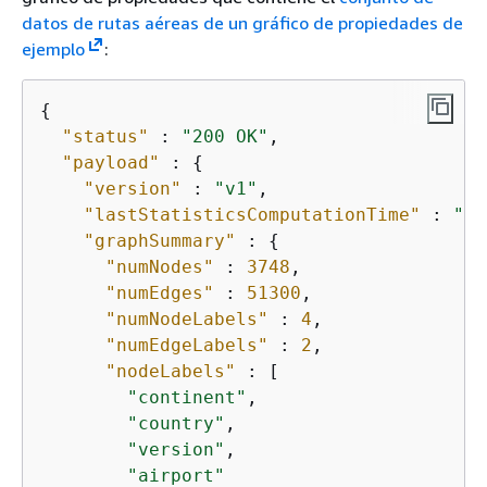
datos de rutas aéreas de un gráfico de propiedades de
ejemplo
:
{
"status"
 : 
"200 OK"
,

"payload"
 : 
{
"version"
 : 
"v1"
,

"lastStatisticsComputationTime"
 : 
"20
"graphSummary"
 : 
{
"numNodes"
 : 
3748
,

"numEdges"
 : 
51300
,

"numNodeLabels"
 : 
4
,

"numEdgeLabels"
 : 
2
,

"nodeLabels"
 : [

"continent"
,

"country"
,

"version"
,

"airport"