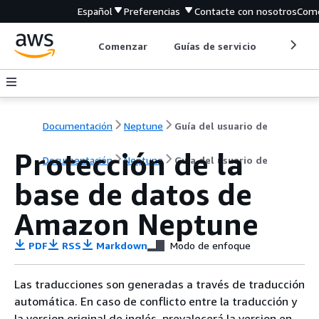
Español
Preferencias
Contacte con nosotros
Come
Comenzar
Guías de servicio
Herrami
Documentación
Neptune
Guía del usuario de
Protección de la
Documentación
Neptune
Guía del usuario de
base de datos de
Amazon Neptune
PDF
RSS
Markdown
Modo de enfoque
Las traducciones son generadas a través de traducción
automática. En caso de conflicto entre la traducción y
la version original de inglés, prevalecerá la version en