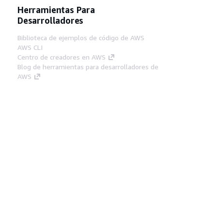
Herramientas Para
Desarrolladores
Biblioteca de ejemplos de código de AWS
AWS CLI
Centro de creadores en AWS
Blog de herramientas para desarrolladores de
AWS
Enlaces Útiles
Descarga del servidor MCP de documentación
de AWS
Inicio de sesión en la consola de AWS
AWS re:Post
Privacidad
Términos del sitio
Preferencias de
cookies
© 2026, Amazon Web Services, Inc o
sus afiliados. Todos los derechos reservados.
Español