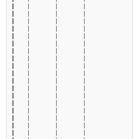
║    │        │        │                 
║    │        │        │                 
║    │        │        │                 
║    │        │        │                 
║    │        │        │                 
║    │        │        │                 
║    │        │        │                 
║    │        │        │                 
║    │        │        │                 
║    │        │        │                 
║    │        │        │                 
║    │        │        │                 
║    │        │        │                 
║    │        │        │                 
║    │        │        │                 
║    │        │        │                 
║    │        │        │                 
║    │        │        │                 