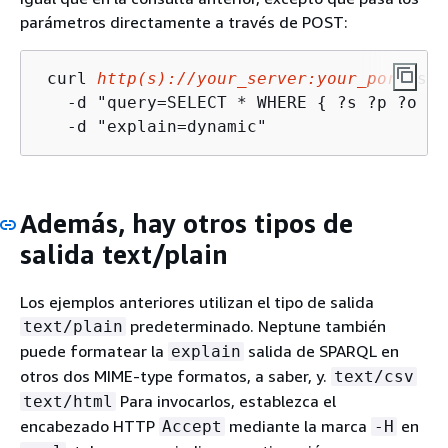
parámetros directamente a través de POST:
 curl 
http(s)://your_server:your_port
/spa
   -d "query=SELECT * WHERE 
{
 ?s ?p ?o } 
   -d "explain=dynamic"
Además, hay otros tipos de
salida text/plain
Los ejemplos anteriores utilizan el tipo de salida
predeterminado. Neptune también
text/plain
puede formatear la
salida de SPARQL en
explain
otros dos MIME-type formatos, a saber, y.
text/csv
Para invocarlos, establezca el
text/html
encabezado HTTP
mediante la marca
en
Accept
-H