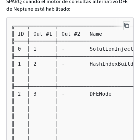
SPARQ cuando el motor de consultas alternativo DFE
de Neptune está habilitado:
╔════╤════════╤════════╤═════════════════
║ ID │ Out #1 │ Out #2 │ Name            
╠════╪════════╪════════╪═════════════════
║ 0  │ 1      │ -      │ SolutionInjectio
╟────┼────────┼────────┼─────────────────
║ 1  │ 2      │ -      │ HashIndexBuild  
║    │        │        │                 
║    │        │        │                 
╟────┼────────┼────────┼─────────────────
║ 2  │ 3      │ -      │ DFENode         
║    │        │        │                 
║    │        │        │                 
║    │        │        │                 
║    │        │        │                 
║    │        │        │                 
║    │        │        │                 