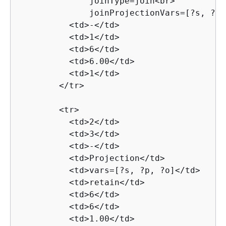
              joinType=join<br>

              joinProjectionVars=[?s, ?p,
          <td>-</td>

          <td>1</td>

          <td>6</td>

          <td>6.00</td>

          <td>1</td>

        </tr>

        <tr>

          <td>2</td>

          <td>3</td>

          <td>-</td>

          <td>Projection</td>

          <td>vars=[?s, ?p, ?o]</td>

          <td>retain</td>

          <td>6</td>

          <td>6</td>

          <td>1.00</td>
