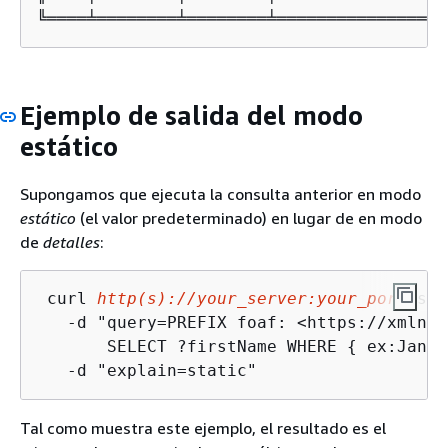
╚════╧════════╧════════╧═════════════════
Ejemplo de salida del modo
estático
Supongamos que ejecuta la consulta anterior en modo
estático
(el valor predeterminado) en lugar de en modo
de
detalles
:
 curl 
http(s)://your_server:your_port
/spa
   -d "query=PREFIX foaf: <https://xmlns.
       SELECT ?firstName WHERE 
{
 ex:JaneD
   -d "explain=static"
Tal como muestra este ejemplo, el resultado es el