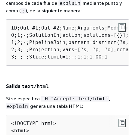
campos de cada fila de
mediante punto y
explain
coma (
), de la siguiente manera:
;
ID;Out #1;Out #2;Name;Arguments;Mode;Unit
0;1;-;SolutionInjection;solutions=[
{
}];-;
1;2;-;PipelineJoin;pattern=distinct(?s, ?
2;3;-;Projection;vars=[?s, ?p, ?o];retain
3;-;-;Slice;limit=1;-;1;1;1.00;1
Salida
text/html
Si se especifica
,
-H "Accept: text/html"
genera una tabla HTML:
explain
<!DOCTYPE html>

<html>
