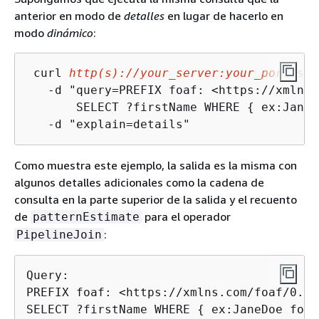
anterior en modo de
detalles
en lugar de hacerlo en
modo
dinámico
:
 curl 
http(s)://your_server:your_port
/spa
   -d "query=PREFIX foaf: <https://xmlns.
       SELECT ?firstName WHERE 
{
 ex:JaneD
   -d "explain=details"
Como muestra este ejemplo, la salida es la misma con
algunos detalles adicionales como la cadena de
consulta en la parte superior de la salida y el recuento
de
para el operador
patternEstimate
:
PipelineJoin
Query:

PREFIX foaf: <https://xmlns.com/foaf/0.1/
SELECT ?firstName WHERE 
{
 ex:JaneDoe foaf