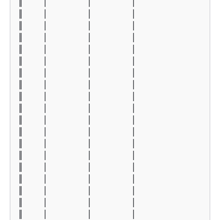
║    │        │        │                 
║    │        │        │                 
║    │        │        │                 
║    │        │        │                 
║    │        │        │                 
║    │        │        │                 
║    │        │        │                 
║    │        │        │                 
║    │        │        │                 
║    │        │        │                 
║    │        │        │                 