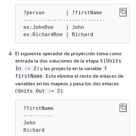
 ?person       | ?firstName

 ---------------------------

 ex:JohnDoe    | John

 ex:RichardRoe | Richard
El siguiente operador de proyección toma como
entrada la dos soluciones de la etapa 3 (
Units
) y las proyecta en la variable
In := 2
?
. Esto elimina el resto de enlaces de
firstName
variables en los mapeos y pasa los dos enlaces
(
):
Units Out := 2
 ?firstName

 ----------

 John

 Richard