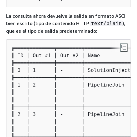
La consulta ahora devuelve la salida en formato ASCII
bien escrito (tipo de contenido HTTP
),
text/plain
que es el tipo de salida predeterminado:
╔════╤════════╤════════╤═════════════════
║ ID │ Out #1 │ Out #2 │ Name            
╠════╪════════╪════════╪═════════════════
║ 0  │ 1      │ -      │ SolutionInjectio
╟────┼────────┼────────┼─────────────────
║ 1  │ 2      │ -      │ PipelineJoin    
║    │        │        │                 
║    │        │        │                 
╟────┼────────┼────────┼─────────────────
║ 2  │ 3      │ -      │ PipelineJoin    
║    │        │        │                 
║    │        │        │                 
╟────┼────────┼────────┼─────────────────