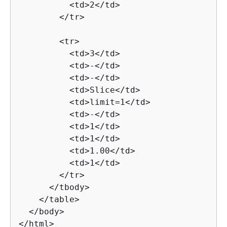
          <td>2</td>

        </tr>

        <tr>

          <td>3</td>

          <td>-</td>

          <td>-</td>

          <td>Slice</td>

          <td>limit=1</td>

          <td>-</td>

          <td>1</td>

          <td>1</td>

          <td>1.00</td>

          <td>1</td>

        </tr>

      </tbody>

    </table>

  </body>

</html>