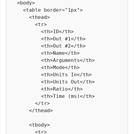
  <body>

    <table border="1px">

      <thead>

        <tr>

          <th>ID</th>

          <th>Out #1</th>

          <th>Out #2</th>

          <th>Name</th>

          <th>Arguments</th>

          <th>Mode</th>

          <th>Units In</th>

          <th>Units Out</th>

          <th>Ratio</th>

          <th>Time (ms)</th>

        </tr>

      </thead>

      <tbody>

        <tr>
