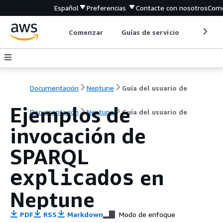
Español
Preferencias
Contacte con nosotros
Come
Comenzar
Guías de servicio
Herrami
Documentación
Neptune
Guía del usuario de
Ejemplos de
Documentación
Neptune
Guía del usuario de
invocación de
SPARQL
en
explicados
Neptune
PDF
RSS
Markdown
Modo de enfoque