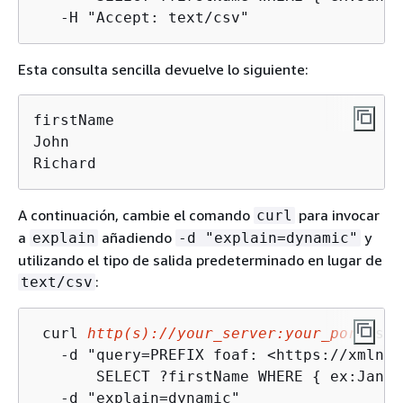
   -H "Accept: text/csv"
Esta consulta sencilla devuelve lo siguiente:
firstName

John

Richard
A continuación, cambie el comando
para invocar
curl
a
añadiendo
y
explain
-d "explain=dynamic"
utilizando el tipo de salida predeterminado en lugar de
:
text/csv
 curl 
http(s)://your_server:your_port
/spa
   -d "query=PREFIX foaf: <https://xmlns.
       SELECT ?firstName WHERE 
{
 ex:JaneD
   -d "explain=dynamic"