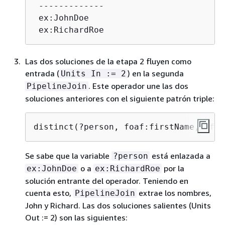
 -------------

 ex:JohnDoe

 ex:RichardRoe
Las dos soluciones de la etapa 2 fluyen como
entrada (
) en la segunda
Units In := 2
. Este operador une las dos
PipelineJoin
soluciones anteriores con el siguiente patrón triple:
distinct(?person, foaf:firstName, ?fir
Se sabe que la variable
está enlazada a
?person
o a
por la
ex:JohnDoe
ex:RichardRoe
solución entrante del operador. Teniendo en
cuenta esto,
extrae los nombres,
PipelineJoin
John y Richard. Las dos soluciones salientes (Units
Out := 2) son las siguientes: