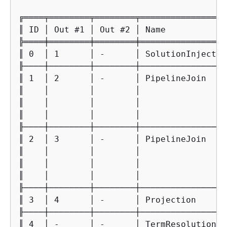
╔════╤════════╤════════╤═════════════════
║ ID │ Out #1 │ Out #2 │ Name            
╠════╪════════╪════════╪═════════════════
║ 0  │ 1      │ -      │ SolutionInjectio
╟────┼────────┼────────┼─────────────────
║ 1  │ 2      │ -      │ PipelineJoin    
║    │        │        │                 
║    │        │        │                 
║    │        │        │                 
╟────┼────────┼────────┼─────────────────
║ 2  │ 3      │ -      │ PipelineJoin    
║    │        │        │                 
║    │        │        │                 
║    │        │        │                 
╟────┼────────┼────────┼─────────────────
║ 3  │ 4      │ -      │ Projection      
╟────┼────────┼────────┼─────────────────
║ 4  │ -      │ -      │ TermResolution  