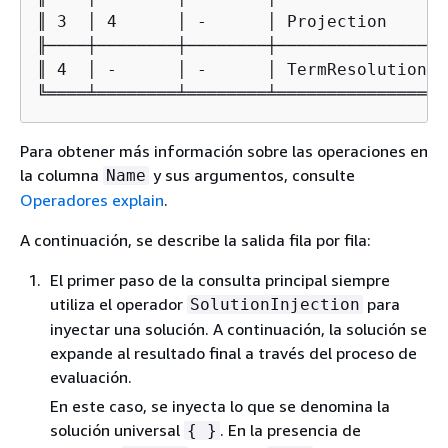
║ 3  │ 4      │ -      │ Projection      
╟────┼────────┼────────┼─────────────────
║ 4  │ -      │ -      │ TermResolution  
╚════╧════════╧════════╧═════════════════
Para obtener más información sobre las operaciones en
la columna
y sus argumentos, consulte
Name
Operadores explain
.
A continuación, se describe la salida fila por fila:
El primer paso de la consulta principal siempre
utiliza el operador
para
SolutionInjection
inyectar una solución. A continuación, la solución se
expande al resultado final a través del proceso de
evaluación.
En este caso, se inyecta lo que se denomina la
solución universal
. En la presencia de
{
}