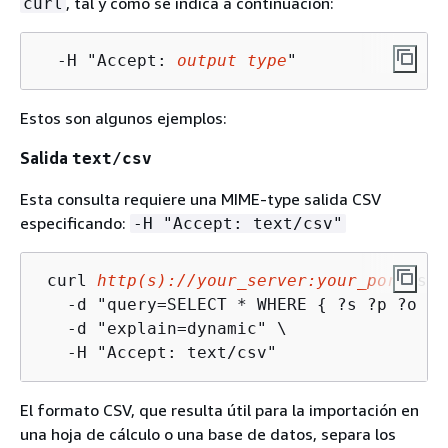
, tal y como se indica a continuación:
curl
  -H "Accept: 
output type
"
Estos son algunos ejemplos:
Salida
text/csv
Esta consulta requiere una MIME-type salida CSV
especificando:
-H "Accept: text/csv"
 curl 
http(s)://your_server:your_port
/spa
   -d "query=SELECT * WHERE 
{
 ?s ?p ?o } 
   -d "explain=dynamic" \

   -H "Accept: text/csv"
El formato CSV, que resulta útil para la importación en
una hoja de cálculo o una base de datos, separa los