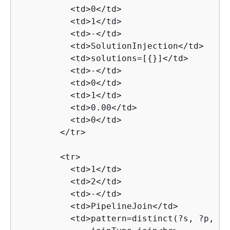
          <td>0</td>

          <td>1</td>

          <td>-</td>

          <td>SolutionInjection</td>

          <td>solutions=[
{
}]</td>

          <td>-</td>

          <td>0</td>

          <td>1</td>

          <td>0.00</td>

          <td>0</td>

        </tr>

        <tr>

          <td>1</td>

          <td>2</td>

          <td>-</td>

          <td>PipelineJoin</td>

          <td>pattern=distinct(?s, ?p, ?o