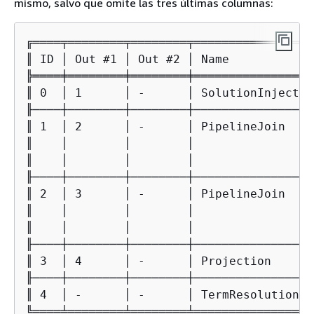
mismo, salvo que omite las tres últimas columnas:
╔════╤════════╤════════╤═════════════════
║ ID │ Out #1 │ Out #2 │ Name            
╠════╪════════╪════════╪═════════════════
║ 0  │ 1      │ -      │ SolutionInjectio
╟────┼────────┼────────┼─────────────────
║ 1  │ 2      │ -      │ PipelineJoin    
║    │        │        │                 
║    │        │        │                 
╟────┼────────┼────────┼─────────────────
║ 2  │ 3      │ -      │ PipelineJoin    
║    │        │        │                 
║    │        │        │                 
╟────┼────────┼────────┼─────────────────
║ 3  │ 4      │ -      │ Projection      
╟────┼────────┼────────┼─────────────────
║ 4  │ -      │ -      │ TermResolution  
╚════╧════════╧════════╧═════════════════