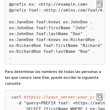
@prefix ex: <http://example.com> .

@prefix foaf: <http://xmlns.com/foaf/0.1/>
ex:JaneDoe foaf:knows ex:JohnDoe .

ex:JohnDoe foaf:firstName "John" .

ex:JohnDoe foaf:lastName "Doe" .

ex:JaneDoe foaf:knows ex:RichardRoe .

ex:RichardRoe foaf:firstName "Richard" .

ex:RichardRoe foaf:lastName "Roe" .

.
Para determinar los nombres de todas las personas a
las que conoce Jane Doe, puede escribir la siguiente
consulta:
 curl 
http(s)://your_server:your_port
/spa
   -d "query=PREFIX foaf: <https://xmlns.
       SELECT ?firstName WHERE 
{
 ex:JaneD