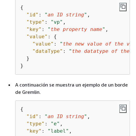
{
"id"
: 
"
an ID string
"
,

"type"
: 
"vp"
,

"key"
: 
"
the property name
"
,

"value"
: 
{
"value"
: 
"
the new value of the ver
"dataType"
: 
"
the datatype of the v
  }

}
A continuación se muestra un ejemplo de un borde
de Gremlin.
{
"id"
: 
"
an ID string
"
,

"type"
: 
"e"
,

"key"
: 
"label"
,
