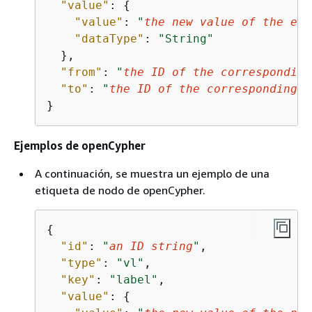
"value"
: 
{
"value"
: 
"
the new value of the edg
"dataType"
: 
"String"
  },

"from"
: 
"
the ID of the corresponding
"to"
: 
"
the ID of the corresponding "
}
Ejemplos de openCypher
A continuación, se muestra un ejemplo de una
etiqueta de nodo de openCypher.
{
"id"
: 
"
an ID string
"
,

"type"
: 
"vl"
,

"key"
: 
"label"
,

"value"
: 
{