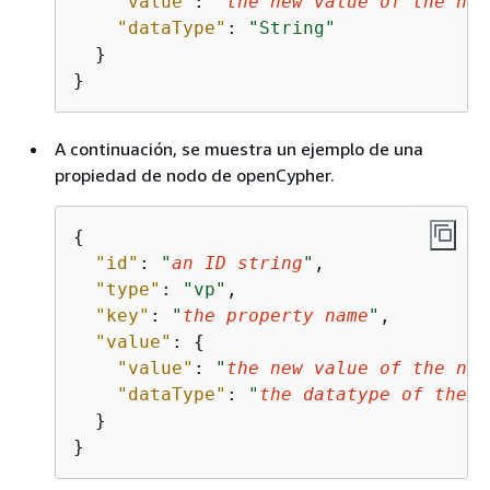
"value"
: 
"
the new value of the nod
"dataType"
: 
"String"
  }

}
A continuación, se muestra un ejemplo de una
propiedad de nodo de openCypher.
{
"id"
: 
"
an ID string
"
,

"type"
: 
"vp"
,

"key"
: 
"
the property name
"
,

"value"
: 
{
"value"
: 
"
the new value of the nod
"dataType"
: 
"
the datatype of the n
  }

}