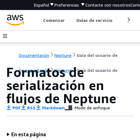
Español
Preferencias
Contacte con nosotros
Come
Comenzar
Guías de servicio
Herrami
Documentación
Neptune
Guía del usuario de
Formatos de
Documentación
Neptune
Guía del usuario de
serialización en
flujos de Neptune
PDF
RSS
Markdown
Modo de enfoque
En esta página