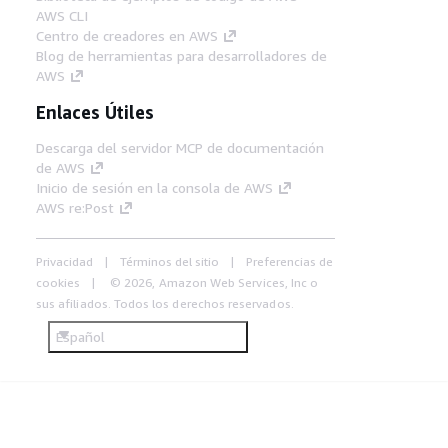
AWS CLI
Centro de creadores en AWS
Blog de herramientas para desarrolladores de
AWS
Enlaces Útiles
Descarga del servidor MCP de documentación
de AWS
Inicio de sesión en la consola de AWS
AWS re:Post
Privacidad
Términos del sitio
Preferencias de
cookies
© 2026, Amazon Web Services, Inc o
sus afiliados. Todos los derechos reservados.
Español