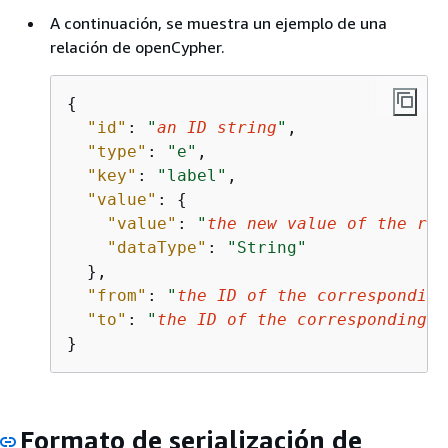
A continuación, se muestra un ejemplo de una
relación de openCypher.
{
"id"
: 
"
an ID string
"
,

"type"
: 
"e"
,

"key"
: 
"label"
,

"value"
: 
{
"value"
: 
"
the new value of the rel
"dataType"
: 
"String"
  },

"from"
: 
"
the ID of the corresponding
"to"
: 
"
the ID of the corresponding t
}
Formato de serialización de