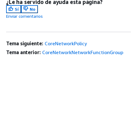
¿Le ha servido de ayuda esta página?
Sí
No
Enviar comentarios
Tema siguiente:
CoreNetworkPolicy
Tema anterior:
CoreNetworkNetworkFunctionGroup