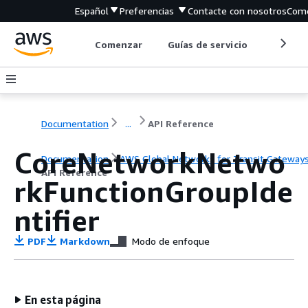
Español
Preferencias
Contacte con nosotros
Come
Comenzar
Guías de servicio
Herrami
Documentation
...
API Reference
CoreNetworkNetwo
Documentation
AWS Global Networks for Transit Gateway
API Reference
rkFunctionGroupIde
ntifier
PDF
Markdown
Modo de enfoque
En esta página