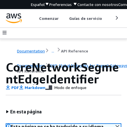
Español
Preferencias
Contacte con nosotros
Come
Comenzar
Guías de servicio
Herrami
Documentation
...
API Reference
CoreNetworkSegme
Documentation
AWS Global Networks for Transit Gateway
API Reference
ntEdgeIdentifier
PDF
Markdown
Modo de enfoque
En esta página
Esta página no se ha traducido a su idioma.