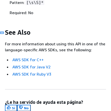
Pattern:
[\s\S]*
Required: No
See Also
For more information about using this API in one of the
language-specific AWS SDKs, see the following:
AWS SDK for C++
AWS SDK for Java V2
AWS SDK for Ruby V3
¿Le ha servido de ayuda esta página?
Sí
No