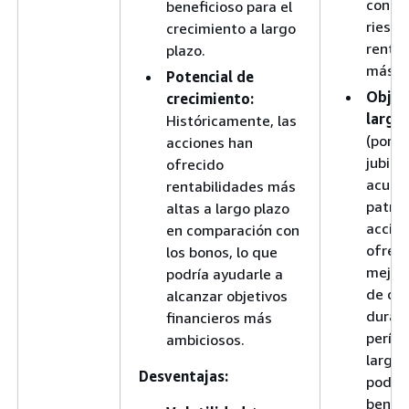
con u
beneficioso para el
riesgo
crecimiento a largo
rentab
plazo.
más pr
Potencial de
Objet
crecimiento:
largo
Históricamente, las
(por e
acciones han
jubilac
ofrecido
acumu
rentabilidades más
patrim
altas a largo plazo
accion
en comparación con
ofrece
los bonos, lo que
mejor 
podría ayudarle a
de cr
alcanzar objetivos
duran
financieros más
perío
ambiciosos.
largos
Desventajas:
podría
benefi