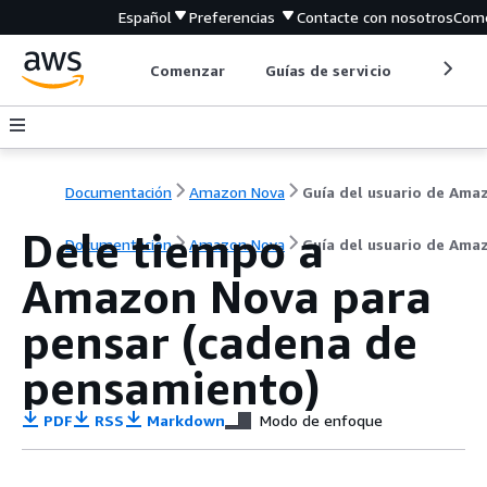
Español
Preferencias
Contacte con nosotros
Come
Comenzar
Guías de servicio
Herrami
Documentación
Amazon Nova
Dele tiempo a
Documentación
Amazon Nova
Guía del usuario de Ama
Amazon Nova para
pensar (cadena de
pensamiento)
PDF
RSS
Markdown
Modo de enfoque