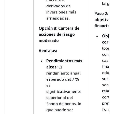
largo 
derivados de
inversiones más
Paso 2: Ev
arriesgadas.
objetivos
financier
Opción B: Cartera de
acciones de riesgo
Objet
moderado
corto
(por e
Ventajas:
compr
casa e
Rendimientos más
financ
altos:
El
educac
rendimiento anual
sus ob
esperado del 7 %
son a 
es
relat
significativamente
corto,
superior al del
prefie
fondo de bonos, lo
fondo
que puede ser