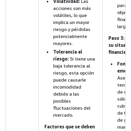
Volatilidad:
Las
para l
acciones son más
objeti
volátiles, lo que
financ
implica un mayor
largo 
riesgo y pérdidas
potencialmente
Paso 3: C
mayores.
su situaci
Tolerancia al
financiera
riesgo:
Si tiene una
Fondo
baja tolerancia al
emerg
riesgo, esta opción
Asegú
puede causarle
tener
incomodidad
de em
debido a las
sólido
posibles
cubrir
fluctuaciones del
de 6 
mercado.
de ga
Factores que se deben
manut