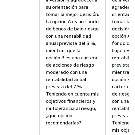
su orientación para
agradecer
tomar la mejor decisión.
orientació
La opción A es un fondo
tomar la 
de bonos de bajo riesgo
decisión. 
con una rentabilidad
opción A e
anual prevista del 3 %,
fondo de 
mientras que la
bajo riesg
opción B es una cartera
rentabilid
de acciones de riesgo
prevista d
moderado con una
mientras q
rentabilidad anual
opción B e
prevista del 7 %.
cartera de
Teniendo en cuenta mis
de riesgo
objetivos financieros y
con una
mi tolerancia al riesgo,
rentabilid
¿qué opción
prevista d
recomendarías?
Teniendo 
mis objeti