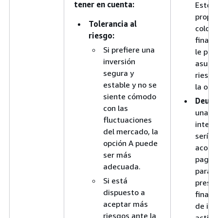
tener en cuenta:
Esto
propor
Tolerancia al
colch
riesgo:
financ
Si prefiere una
le per
inversión
asumi
segura y
riesgo
estable y no se
la opc
siente cómodo
Deud
con las
una d
fluctuaciones
intere
del mercado, la
sería
opción A puede
acons
ser más
pagarl
adecuada.
para r
Si está
presió
dispuesto a
financ
aceptar más
de inv
riesgos ante la
activo