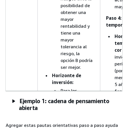
posibilidad de
mayor 
obtener una
Paso 4: H
mayor
temporal
rentabilidad y
tiene una
Horiz
mayor
tempo
tolerancia al
corto
riesgo, la
invier
opción B podría
períod
ser mejor.
(por e
Horizonte de
menos
inversión:
5 años
Para los
fondo
objetivos a
podría
Ejemplo 1: cadena de pensamiento
corto plazo o
aprop
abierta
los objetivos
debido
cercanos, sería
estabi
más prudente
Agregar estas pautas orientativas paso a paso ayuda
Horiz