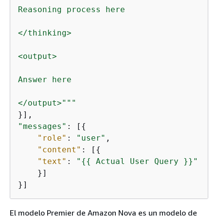
Reasoning process here

</thinking>

<output>

Answer here

</output>"
""
"messages"
: [
{
"role"
: 
"user"
, 

"content"
: [
{
"text"
: 
"
{
{
 Actual User Query }}"
    }]

}]
El modelo Premier de Amazon Nova es un modelo de