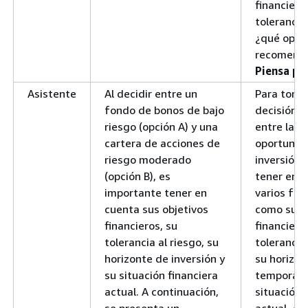
financiero
tolerancia 
¿qué opci
recomenda
Piensa pa
Asistente
Al decidir entre un
Para toma
fondo de bonos de bajo
decisión 
riesgo (opción A) y una
entre las 
cartera de acciones de
oportunid
riesgo moderado
inversión
(opción B), es
tener en 
importante tener en
varios fac
cuenta sus objetivos
como sus 
financieros, su
financiero
tolerancia al riesgo, su
tolerancia 
horizonte de inversión y
su horizon
su situación financiera
temporal y
actual. A continuación,
situación 