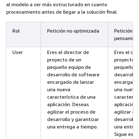
elegir una
al modelo a ser más estructurado en cuanto
tempo
opción más
procesamiento antes de llegar a la solución final.
largo
:
segura, como
invier
los bonos, para
un pe
Rol
Petición no optimizada
Petición d
evitar posibles
largo 
pensamien
pérdidas.
ejempl
Para los
10 año
User
Eres el director de
Eres el dir
objetivos a
las
proyecto de un
proyecto d
largo plazo, el
rentab
pequeño equipo de
pequeño e
mayor potencial
posib
desarrollo de software
desarrollo
de crecimiento
más al
encargado de lanzar
encargado 
de las acciones
carter
una nueva
una nueva
podría justificar
accio
característica de una
caracterís
el riesgo
podría
aplicación. Deseas
aplicación
adicional.
los ri
agilizar el proceso de
agilizar el
Situación
desarrollo y garantizar
desarrollo 
Paso 5:
financiera actual:
una entrega a tiempo.
una entreg
Diversific
Sigue esto
Asegúrese de