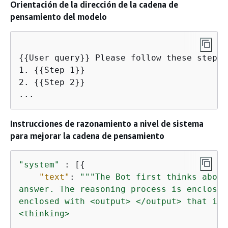
Orientación de la dirección de la cadena de
pensamiento del modelo
{
{
User query}} Please follow these steps: 
1. 
{
{
Step 1}}

2. 
{
{
Step 2}}

Instrucciones de razonamiento a nivel de sistema
para mejorar la cadena de pensamiento
"system"
 : [
{
"text"
: 
""
"The Bot first thinks about
answer. The reasoning process is enclosed
enclosed with <output> </output> that is, 
<thinking>
