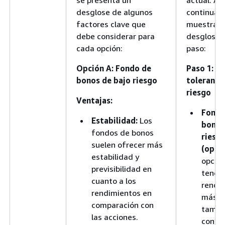
se presenta un
actual. A
desglose de algunos
continuaci
factores clave que
muestra u
debe considerar para
desglose 
cada opción:
paso:
Opción A: Fondo de
Paso 1: Ev
bonos de bajo riesgo
tolerancia
riesgo
Ventajas:
Fondo
Estabilidad:
Los
bonos
fondos de bonos
riesg
suelen ofrecer más
(opció
estabilidad y
opción
previsibilidad en
tener
cuanto a los
rendi
rendimientos en
más ba
comparación con
tambi
las acciones.
conlle