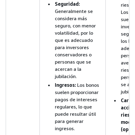
Seguridad:
riesgo
Generalmente se
Los b
considera más
suelen
seguro, con menor
inver
volatilidad, por lo
segura
que es adecuado
los ha
para inversores
adecu
conservadores o
perso
personas que se
aversi
acercan a la
riesgo
jubilación.
perso
se ace
Ingresos:
Los bonos
jubilac
suelen proporcionar
pagos de intereses
Carte
regulares, lo que
accio
puede resultar útil
riesg
para generar
mode
ingresos.
(opció