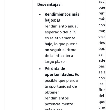
accio
Desventajas:
puede
rentab
Rendimientos más
más al
bajos:
El
conlle
rendimiento anual
mayor
esperado del 3 %
volati
es relativamente
riesgo
bajo, lo que puede
opción
no seguir el ritmo
ser m
de la inflación a
adecu
largo plazo.
perso
Pérdida de
se sie
oportunidades:
Es
cómod
posible que pierda
las
la oportunidad de
fluctu
obtener
del m
rendimientos
que b
potencialmente
crecim
más altos