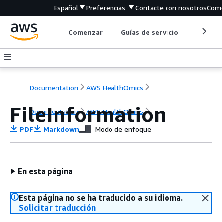
Español
Preferencias
Contacte con nosotros
Come
Comenzar
Guías de servicio
Herrami
Documentation
AWS HealthOmics
FileInformation
Documentation
AWS HealthOmics
PDF
Markdown
Modo de enfoque
En esta página
Esta página no se ha traducido a su idioma.
Solicitar traducción