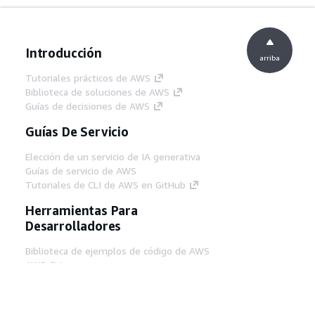
Introducción
arriba
Tutoriales prácticos de AWS
Biblioteca de soluciones de AWS
Guías de decisiones de AWS
Guías De Servicio
Elección de un servicio de IA generativa
Guías de servicio de AWS
Tutoriales de CLI de AWS en GitHub
Herramientas Para
Desarrolladores
Biblioteca de ejemplos de código de AWS
AWS CLI
Centro de creadores en AWS
Blog de herramientas para desarrolladores de
AWS