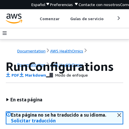
Español
Preferencias
Contacte con nosotros
Come
Comenzar
Guías de servicio
Herrami
Documentation
AWS HealthOmics
RunConfigurations
Documentation
AWS HealthOmics
PDF
Markdown
Modo de enfoque
En esta página
Esta página no se ha traducido a su idioma.
Solicitar traducción