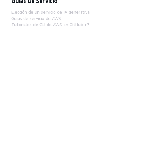
Guías De Servicio
Elección de un servicio de IA generativa
Guías de servicio de AWS
Tutoriales de CLI de AWS en GitHub
Herramientas Para
Desarrolladores
Biblioteca de ejemplos de código de AWS
AWS CLI
Centro de creadores en AWS
Blog de herramientas para desarrolladores de
AWS
Enlaces Útiles
Descarga del servidor MCP de documentación
de AWS
Inicio de sesión en la consola de AWS
AWS re:Post
Privacidad
Términos del sitio
Preferencias de