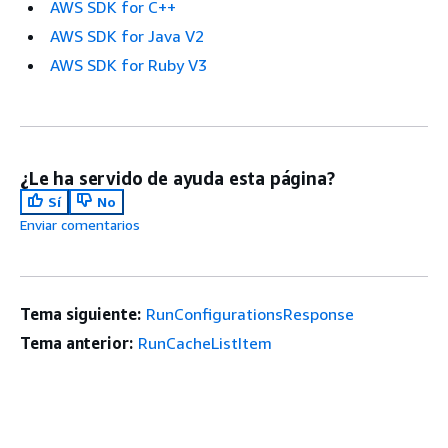
AWS SDK for C++
AWS SDK for Java V2
AWS SDK for Ruby V3
¿Le ha servido de ayuda esta página?
Sí
No
Enviar comentarios
Tema siguiente:
RunConfigurationsResponse
Tema anterior:
RunCacheListItem