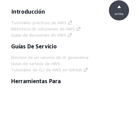
Introducción
arriba
Tutoriales prácticos de AWS
Biblioteca de soluciones de AWS
Guías de decisiones de AWS
Guías De Servicio
Elección de un servicio de IA generativa
Guías de servicio de AWS
Tutoriales de CLI de AWS en GitHub
Herramientas Para
Desarrolladores
Biblioteca de ejemplos de código de AWS
AWS CLI
Centro de creadores en AWS
Blog de herramientas para desarrolladores de
AWS
Enlaces Útiles