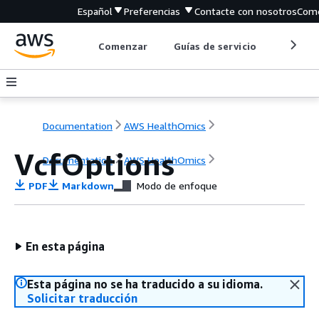
Español
Preferencias
Contacte con nosotros
Come
Comenzar
Guías de servicio
Herrami
Documentation
AWS HealthOmics
VcfOptions
Documentation
AWS HealthOmics
PDF
Markdown
Modo de enfoque
En esta página
Esta página no se ha traducido a su idioma.
Solicitar traducción