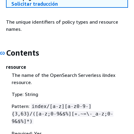
Solicitar traducción
The unique identifiers of policy types and resource
names.
Contents
resource
The name of the OpenSearch Serverless ilndex
resource.
Type: String
Pattern:
index/[a-z][a-z0-9-]
{
3,63}/([a-z;0-9&$%][+.~=\-_a-z;0-
9&$%]*)
Required: Yes