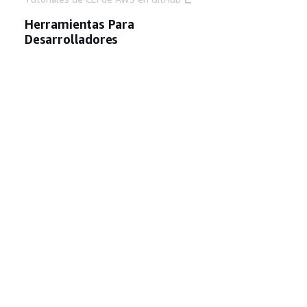
Herramientas Para
Desarrolladores
Biblioteca de ejemplos de código de AWS
AWS CLI
Centro de creadores en AWS
Blog de herramientas para desarrolladores de
AWS
Enlaces Útiles
Descarga del servidor MCP de documentación
de AWS
Inicio de sesión en la consola de AWS
AWS re:Post
Privacidad
Términos del sitio
Preferencias de
cookies
© 2026, Amazon Web Services, Inc o
sus afiliados. Todos los derechos reservados.
Español